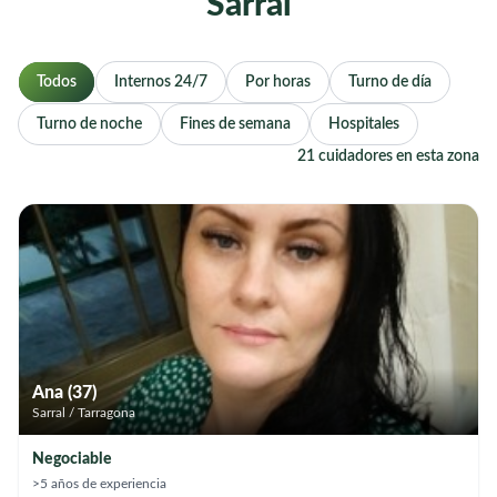
Sarral
Todos
Internos 24/7
Por horas
Turno de día
Turno de noche
Fines de semana
Hospitales
21 cuidadores en esta zona
Ana (37)
Sarral / Tarragona
Negociable
>5 años de experiencia