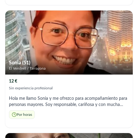
gestionar sus planes de cuidado médico. Busco brindar una
atención personalizada en un hogar a largo plazo y como
interna.
Sonia (51)
El Vendrell / Tarragona
12 €
Sin experiencia profesional
Hola me llamo Sonia y me ofrezco para acompañamiento para
personas mayores. Soy responsable, cariñosa y con mucha
empatía, podria ayudar a la realización de gestiones, ayuda en
Por horas
la compra, salir a pasear, en resumen, acompañar para que no
esté solo/a. Dispongo de mañanas libres y alguna tarde, por lo
que puedes llamarme y hablamos para concretar mas detalles.