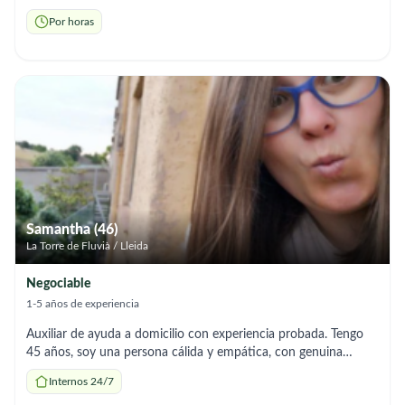
acompañamiento de personas mayores, ya que me gustaría
Por horas
obtener un ingreso extra. Puedo colaborar con la compañía,
apoyo en las tareas del día a día, paseos, preparación de
comidas sencillas y otras necesidades del hogar. Me adapto a
las necesidades de cada familia y me esfuerzo por ofrecer un
trato cercano, respetuoso y de confianza. Estaré encantada de
poder ayudar.
Samantha (46)
La Torre de Fluvià / Lleida
Negociable
1-5 años de experiencia
Auxiliar de ayuda a domicilio con experiencia probada. Tengo
45 años, soy una persona cálida y empática, con genuina
vocación de servicio y capacidad para asistir al paciente en los
Internos 24/7
trabajos del hogar, proporcionar apoyo físico y emocional, y