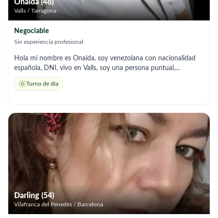
Onaida (48)
Valls / Tarragona
Negociable
Sin experiencia profesional
Hola mi nombre es Onaida, soy venezolana con nacionalidad
española, DNI, vivo en Valls, soy una persona puntual,
responsable, prudente. Deseo trabajar para aprender cada día
Turno de día
más y dedicarme a apoyar a personas que así lo requieran.
Darling (54)
Vilafranca del Penedès / Barcelona