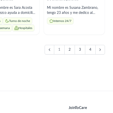
ombre es Sara Acosta
Mi nombre es Susana Zambrano,
tengo 23 años y me dedico al
miento, tareas del
cuidado y acompañamiento de
s
Turno de noche
Internos 24/7
paración de comidas y
personas mayores. Soy
ción de medicamentos
responsable, atenta y confiable,
 semana
Hospitales
or el médico. Soy
con disponibilidad inmediata para
, puntual y me adapto
cuidados puntuales o por horas,
os.
según lo necesite la familia.
1
2
3
4
JoinToCare