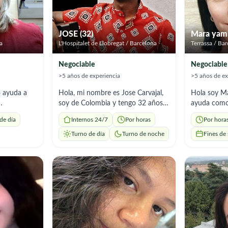
JOSE (32)
Mara yami
a
L'Hospitalet de Llobregat / Barcelona
Terrassa / Ba
Negociable
Negociable
>5 años de experiencia
>5 años de ex
Hola, mi nombre es Jose Carvajal,
Hola soy Ma
soy de Colombia y tengo 32 años.
ayuda como 
responsable
Actualmente me encuentro en
especializad
de día
Internos 24/7
Por horas
Por hora
ario seria
España con el objetivo de iniciar
con más de 
mis estudios y continuar
dedicados e
Turno de día
Turno de noche
Fines de
construyendo un mejor futuro a
cuidado int
nivel personal y profesional. En mi
mayores, u
país me formé como trabajador
permitido de
social y también soy licenciado en
conocimient
educación artística, profesiones
sino tambié
que me han permitido desarrollar
y sensibilid
una gran sensibilidad humana,
labor. Cuid
sentido de responsabilidad y
personal,hig
compromiso con el bienestar de las
los usuario