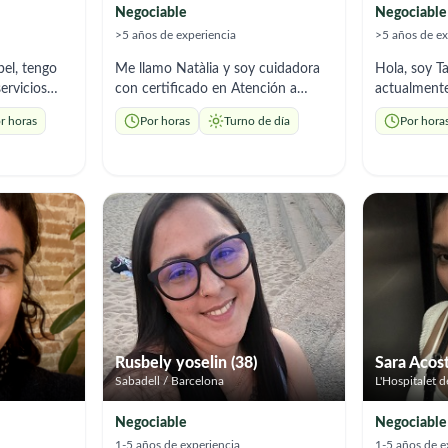
Negociable
Negociable
>5 años de experiencia
>5 años de ex
bel, tengo
Me llamo Natàlia y soy cuidadora
Hola, soy T
ervicios
con certificado en Atención a
actualment
ltos
personas dependientes. Tengo
de trabajo y
r horas
Por horas
Turno de día
Por hora
le,
experiencia, también, en las
soy de profe
ngo
enfermedades de Alzheimer y
enfermería 
n las
Parkinson. Referencia
experiencia
añamiento y
demostrables y mucha vocación
domicilio 
ncanta
por mi trabajo. Ofrezco cuidado y
preparación
ño y
acompañamiento, labores
responsable
ible para
domésticas necesarias, ayuda en
adapto a lo
dades de
AVD y atención personalizada. Soy
necesiten.
bilingüe.
Rusbely yoselin (38)
Sara Acost
Sabadell / Barcelona
L'Hospitalet d
Negociable
Negociable
1-5 años de experiencia
1-5 años de e