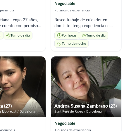
Negociable
periencia
>5 años de experiencia
atiana, tengo 27 años,
Busco trabajo de cuidador en
e cuento con permiso
domicilio, tengo experiencia en
 residencia en España,
cuidado de personas mayores con;
s
Turno de día
Por horas
Turno de día
sión auxiliar de
alzheimer, diabetes, movilidad
con 6 años de
reducida,soy serio y responsable
Turno de noche
. Ofrezco ayuda a
disponibilidad inmediata: 12€ la
con acompañamiento,
hora de lunes a viernes. 15€ la
 de comidas. Soy
hora fin de semana. Zona de
, empática y me
trabajo Valles Oriental. Jornadas
s horarios que
minimas de 4h.
a (27)
Andrea Susana Zambrano (23)
e Llobregat / Barcelona
Sant Pere de Ribes / Barcelona
Negociable
xperiencia
1-5 años de experiencia