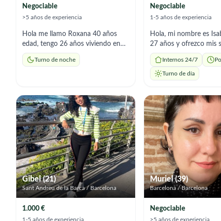
Negociable
Negociable
>5 años de experiencia
1-5 años de experiencia
Hola me llamo Roxana 40 años
Hola, mi nombre es Isa
edad, tengo 26 años viviendo en
27 años y ofrezco mis s
España. Tengo mucha experiencia
como cuidadora de adu
Turno de noche
Internos 24/7
Po
de cuidadora. Tengo el título de
mayores. Soy responsab
socio sanitaria. Ofresco mis
paciente y atenta, y te
Turno de día
servicios solo para noches, cuidar y
experiencia ayudando e
acompañar en el domicilio durante
rutinas diarias, acomp
la noche. Se cocinar platos
cuidado general. Me e
españoles o dieta específica según
brindar apoyo con cari
nutriciónista. Tengo buen manejo
respeto, y estoy dispon
en general de una casa
adaptarme a las necesi
cada persona.
Gibel (21)
Muriel (39)
Sant Andreu de la Barca / Barcelona
Barcelona / Barcelona
1.000 €
Negociable
1-5 años de experiencia
>5 años de experiencia