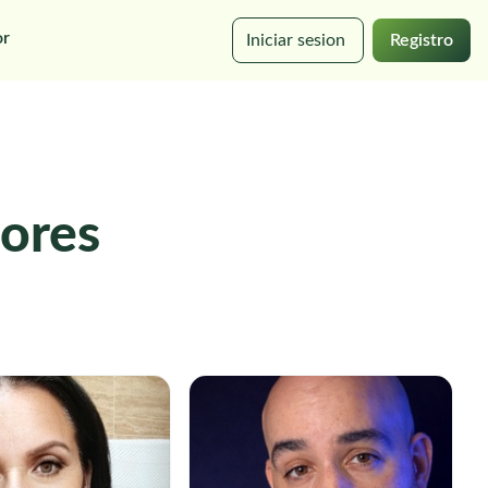
or
Iniciar sesion
Registro
dores