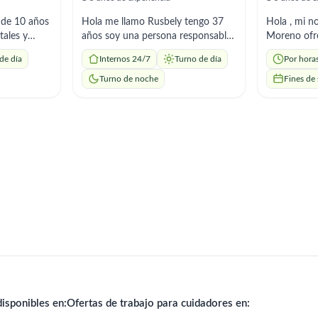
 de 10 años
Hola me llamo Rusbely tengo 37
Hola , mi n
tales y
años soy una persona responsable,
Moreno ofrezco ayuda a domicilio
ia en Chile.
puntual, respetuosa y organizada
de acompaña
de día
Internos 24/7
Turno de día
Por hora
de personas
con vocación para el cuidado de
hogar , pre
 respeto y
adultos mayores. Brindo apoyo en
administra
Turno de noche
Fines de
o en
sus necesidades, compañía y tareas
recetados p
ntos de
del hogar. Aprendo rápido y me
responsable
 catalán
adapto con facilidad.
a los horari
isponibles en:
Ofertas de trabajo para cuidadores en: