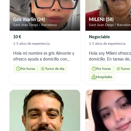
Gris marlin (24)
MILENI (58)
Sant Joan Despí / Barcelona
Sant Joan Despí / Barcelon
10 €
Negociable
1-5 años de experiencia
1-5 años de experiencia
Hola mi nombre es gris Almonte y
Hola soy Mileni ofrezco ayuda a
ofrezco ayuda a domicilio con
domicilio. En tareas de
aseo, acompañamiento,
acompañamiento , soy 
Por horas
Turno de día
Por horas
Turno 
preparación de comidas, soy una
y preferiblemente el hor
chica responsable y con muchas
mañanas Gracias 🙂
Hospitales
ganas de trabajar, amo a los
mayores del hogar, soy educada y
nunca jamás le haría daño en
ningún sentido de la palabra a una
persona adulta, soy muy amable y
cariñosa, tengo experiencia
cuidando mayores por que cuide
de mis abuelos y los abuelos de mi
padre, espero poder conocerlos