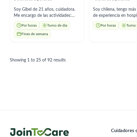
Soy Gibel de 21 años, cuidadora.
Soy chilena, tengo más
Me encargo de las actividades:
de experiencia en hospi
higiene personal, preparación de
centros de salud primar
Por horas
Turno de día
Por horas
Turno 
comidas adaptadas, control de
Me dedico al cuidado 
citas médicas y medicamentos. Soy
mayores con paciencia,
Fines de semana
cariñosa y paciente, facilidad para
mucho cariño, poniend
crear un ambiente de confianza y
práctica mis conocimie
tranquilidad en el hogar."( Exp
salud. Español nativo y
personas diabéticas y Alzheimer).
básico.
Showing
1
to
25
of
92
results
Cuidadores d