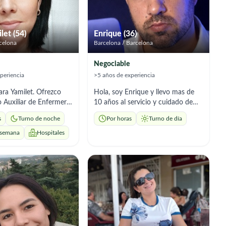
let (54)
Enrique (36)
rcelona
Barcelona / Barcelona
Negociable
periencia
>5 años de experiencia
ra Yamilet. Ofrezco
Hola, soy Enrique y llevo mas de
Auxiliar de Enfermería
10 años al servicio y cuidado de
a en Geriatría. Cuento
pacientes con todo tipo de
s
Turno de noche
Por horas
Turno de día
18 años de experiencia
dependencias. Enfermedades
xclusivamente al
degenerativas, trastornos del
 semana
Hospitales
egral de personas
espectro autista, demencias tipo
n camino que me ha
Alzheimer, y otros trastornos
sarrollar no solo los
relacionados con la salud mental.
os técnicos necesarios,
Actualmente trabajo como
n la empatía, paciencia
personal sanitario en el área de
ad que requiere esta
lesiones medulares. Por lo que mi
ado y apoyo en el aseo
especialidad es las movilizaciones
iene y confort diario de
de pacientes, cambios posturales, y
s,respetando siempre
demás. Además de brindar el