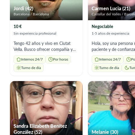
pronto.un abrazo✨
Jordi (42)
Carmen Lucia (21)
Barcelona / Barcelona
Castellar del Vallès / Barce
10 €
Negociable
Sin experiencia profesional
1-5 años de experiencia
Tengo 42 años y vivo en Ciutat
Hola, soy una persona 
Vella. Busco ofrecer compañía y
paciente y de confianz
apoyo a personas mayores que
ofrezco para el cuidado
Internos 24/7
Por horas
Internos 24/7
Po
necesiten alguien con quien salir a
acompañamiento de pe
pasear, conversar, hacer compras o
mayores, brindando un 
Turno de día
Turno de día
Tur
simplemente compartir tiempo de
respetuoso y cercano.
calidad. Tengo 42 años y vivo en
trabajo cuidando adult
Ciutat Vella. No tengo experiencia
apoyándolos en su día a
profesional en el cuidado de
adaptándome a sus nec
personas mayores, pero sí he
rutinas. Tengo experien
trabajado durante años en
cuidado de personas m
hostelería, en cafeterías familiares
entiendo la importanci
con mucho público mayor. Allí
atención con cariño y p
aprendí algo importante: escuchar,
Soy atenta, puntual y 
Sandra Elizabeth Benítez
tener paciencia y disfrutar de las
cuidadosa. Me gusta es
González (52)
Melanie (30)
conversaciones tranquilas. Soy una
acompañar y dar tranqu