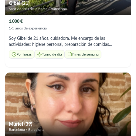
Gibel (21)
Sant Andreu de la Barca / Barcelona
1.000 €
1-5 años de experiencia
Soy Gibel de 21 años, cuidadora. Me encargo de las
actividades: higiene personal, preparación de comidas
adaptadas, control de citas médicas y medicamentos. Soy
Por horas
Turno de día
Fines de semana
cariñosa y paciente, facilidad para crear un ambiente de
confianza y tranquilidad en el hogar."( Exp personas diabéticas
y Alzheimer).
Muriel (39)
Barcelona / Barcelona