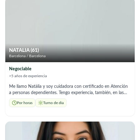
NATALIA (61)
Barcelona / Barcelona
Negociable
>5 años de experiencia
Me llamo Natàlia y soy cuidadora con certificado en Atención
a personas dependientes. Tengo experiencia, también, en las
enfermedades de Alzheimer y Parkinson. Referencia
Por horas
Turno de día
demostrables y mucha vocación por mi trabajo. Ofrezco
cuidado y acompañamiento, labores domésticas necesarias,
ayuda en AVD y atención personalizada. Soy bilingüe.