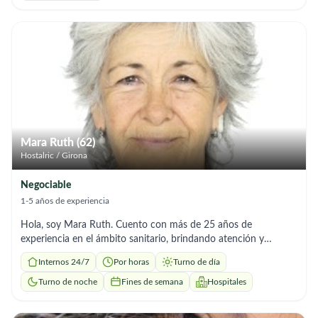
en el cuidado de personas mayores y entiendo la importancia
de ofrecer atención con cariño y paciencia. Soy atenta, puntual
y muy cuidadosa. Me gusta escuchar, acompañar y dar
tranquilidad tanto a la persona mayor como a su familia.
Trabajo con respeto, discreción y compromiso. Mi prioridad es
el bienestar, la seguridad y la comodidad de la persona mayor
en todo momento..
Mara Ruth (62)
Hostalric / Girona
Negociable
1-5 años de experiencia
Hola, soy Mara Ruth. Cuento con más de 25 años de
experiencia en el ámbito sanitario, brindando atención y
cuidado a las personas. Ofrezco servicios de acompañamiento
Internos 24/7
Por horas
Turno de día
a personas mayores, apoyo en el aseo personal, preparación de
comidas, tareas del hogar, paseos, compras y acompañamiento
Turno de noche
Fines de semana
Hospitales
a consultas médicas. Soy una persona responsable, paciente,
cercana y de confianza. Me adapto a las necesidades y horarios