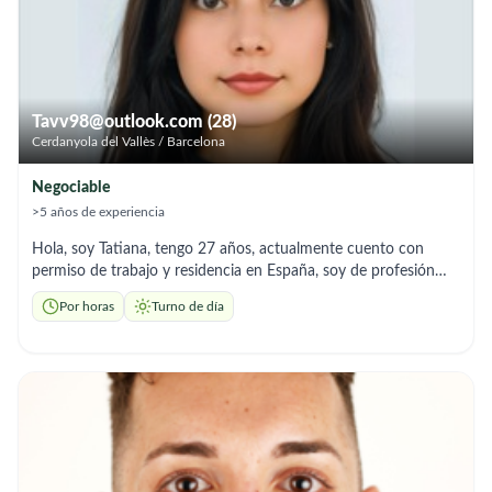
Tavv98@outlook.com (28)
Cerdanyola del Vallès / Barcelona
Negociable
>5 años de experiencia
Hola, soy Tatiana, tengo 27 años, actualmente cuento con
permiso de trabajo y residencia en España, soy de profesión
auxiliar de enfermería con 6 años de experiencia. Ofrezco
Por horas
Turno de día
ayuda a domicilio con acompañamiento, preparación de
comidas. Soy responsable, empática y me adapto a los horarios
que necesiten.