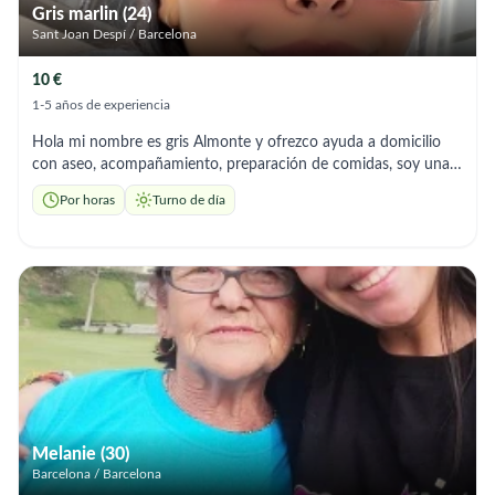
Gris marlin (24)
Sant Joan Despí / Barcelona
10 €
1-5 años de experiencia
Hola mi nombre es gris Almonte y ofrezco ayuda a domicilio
con aseo, acompañamiento, preparación de comidas, soy una
chica responsable y con muchas ganas de trabajar, amo a los
Por horas
Turno de día
mayores del hogar, soy educada y nunca jamás le haría daño en
ningún sentido de la palabra a una persona adulta, soy muy
amable y cariñosa, tengo experiencia cuidando mayores por
que cuide de mis abuelos y los abuelos de mi padre, espero
poder conocerlos pronto.un abrazo✨
Melanie (30)
Barcelona / Barcelona