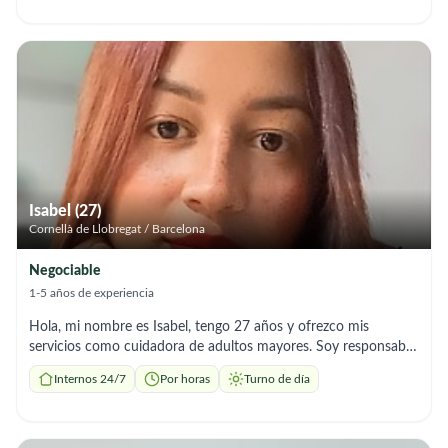
Se cocinar platos españoles o dieta específica según
nutriciónista. Tengo buen manejo en general de una casa
Isabel (27)
Cornellà de Llobregat / Barcelona
Negociable
1-5 años de experiencia
Hola, mi nombre es Isabel, tengo 27 años y ofrezco mis
servicios como cuidadora de adultos mayores. Soy responsable,
paciente y atenta, y tengo experiencia ayudando en las rutinas
Internos 24/7
Por horas
Turno de día
diarias, acompañamiento y cuidado general. Me encanta
brindar apoyo con cariño y respeto, y estoy disponible para
adaptarme a las necesidades de cada persona.