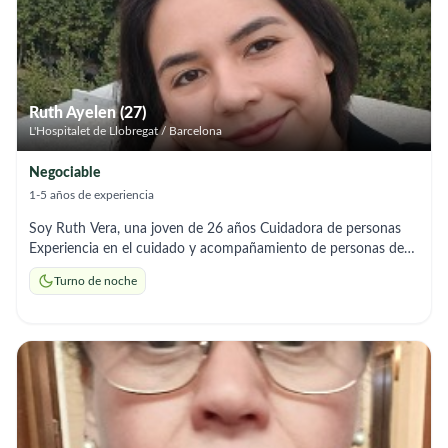
Ruth Ayelen (27)
L'Hospitalet de Llobregat / Barcelona
Negociable
1-5 años de experiencia
Soy Ruth Vera, una joven de 26 años Cuidadora de personas
Experiencia en el cuidado y acompañamiento de personas de
distintas edades, brindando apoyo en actividades básicas y
Turno de noche
supervisión general. DISPONIBILIDAD HORARIA PARA EL
TRABAJO Turno nocturno: 22:00 – 06:00 / 07:00
Disponibilidad para empezar a trabajar desde el : 09/02/2026
Horario de atención de llamadas : 07:00 a 09:00 y 21:00 a
00:00 WhatsApp disponible todo el día NIE con permiso de
residencia y trabajo Alta de autónoma activa