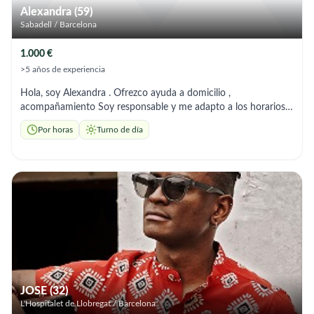
Alexandra (59)
Sabadell / Barcelona
1.000 €
>5 años de experiencia
Hola, soy Alexandra . Ofrezco ayuda a domicilio ,
acompañamiento Soy responsable y me adapto a los horarios
que necesites.”
Por horas
Turno de día
JOSE (32)
L'Hospitalet de Llobregat / Barcelona