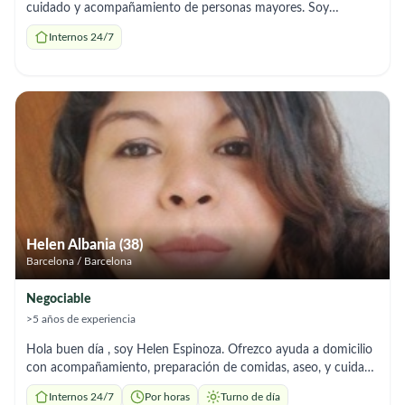
cuidado y acompañamiento de personas mayores. Soy
responsable, atenta y confiable, con disponibilidad inmediata
Internos 24/7
para cuidados puntuales o por horas, según lo necesite la
familia.
Helen Albania (38)
Barcelona / Barcelona
Negociable
>5 años de experiencia
Hola buen día , soy Helen Espinoza. Ofrezco ayuda a domicilio
con acompañamiento, preparación de comidas, aseo, y cuidado
de adultos mayores, soy responsable con más de 7 años de
Internos 24/7
Por horas
Turno de día
experiencia y me adaptado a los horarios que necesites