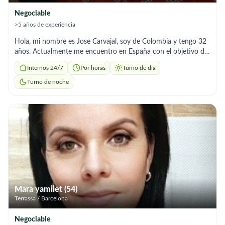
Negociable
>5 años de experiencia
Hola, mi nombre es Jose Carvajal, soy de Colombia y tengo 32
años. Actualmente me encuentro en España con el objetivo de
iniciar mis estudios y continuar construyendo un mejor futuro
Internos 24/7
Por horas
Turno de día
a nivel personal y profesional. En mi país me formé como
trabajador social y también soy licenciado en educación
Turno de noche
artística, profesiones que me han permitido desarrollar una
gran sensibilidad humana, sentido de responsabilidad y
compromiso con el bienestar de las personas. A lo largo de mi
experiencia he trabajado acompañando procesos sociales,
educativos y comunitarios, lo que me ha enseñado el valor del
respeto, la paciencia y el cuidado hacia los demás. Me
considero una persona responsable, honesta, tranquila y muy
dedicada al servicio. Me gusta ayudar a las personas, estar
pendiente de sus necesidades y brindar compañía,
especialmente a personas mayores o que requieren apoyo en
Mara yamilet (54)
su vida diaria. Tengo la disposición de ofrecer acompañamiento,
Terrassa / Barcelona
ayuda en el hogar, preparación de comidas, apoyo en
actividades cotidianas y, sobre todo, brindar un trato amable,
Negociable
respetuoso y de confianza. Soy una persona adaptable, con