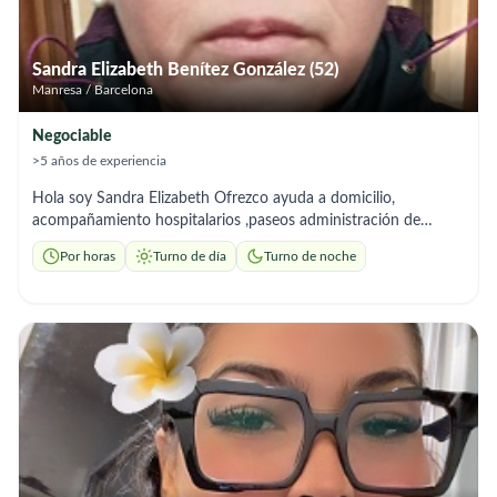
Sandra Elizabeth Benítez González (52)
Manresa / Barcelona
Negociable
>5 años de experiencia
Hola soy Sandra Elizabeth Ofrezco ayuda a domicilio,
acompañamiento hospitalarios ,paseos administración de
medicamentos, higiene, preparación de comidas Tengo echo el
Por horas
Turno de día
Turno de noche
curso de Acción formativa 21/FOAP/575/0172032/010 MF
249_2 Higiene y atención sanitaria domiciliaria.Echo en la
escuela .JOVIAT.Me adapto a los horarios que necesites.Soy
una persona empática , resolutiva paciente,respetuosa..Para
Alguna oferta de trabajo agradeceré mucho . GRACIAS.