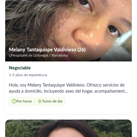
de cada familia, con el compromiso de ofrecer un trato
humano, respetuoso y de calidad. 📍 Disponibilidad en Girona
y Barcelona. Incorporación inmediata.
Melany Tantaquispe Valdivieso (26)
L'Hospitalet de Llobregat / Barcelona
Negociable
1-5 años de experiencia
Hola, soy Melany Tantaquispe Valdivieso. Ofrezco servicios de
ayuda a domicilio, incluyendo aseo del hogar, acompañamiento,
apoyo en las tareas domésticas y preparación de comidas.
Por horas
Turno de día
Actualmente estoy formándome en Atención Sociosanitaria a
Personas Dependientes en Instituciones Sociales, lo que
refuerza mi compromiso con un cuidado responsable y de
calidad. Soy una persona responsable, organizada, amable y me
adapto a los horarios y necesidades de cada familia. Estaré
encantada de ayudarte y ofrecer un servicio de confianza.