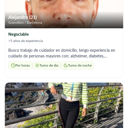
Alejandro (31)
Granollers / Barcelona
Negociable
>5 años de experiencia
Busco trabajo de cuidador en domicilio, tengo experiencia en
cuidado de personas mayores con; alzheimer, diabetes,
movilidad reducida,soy serio y responsable disponibilidad
Por horas
Turno de día
Turno de noche
inmediata: 12€ la hora de lunes a viernes. 15€ la hora fin de
semana. Zona de trabajo Valles Oriental. Jornadas minimas de
4h.