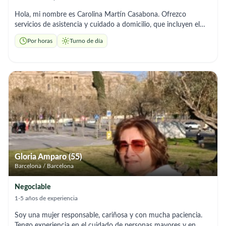
Hola, mi nombre es Carolina Martín Casabona. Ofrezco
servicios de asistencia y cuidado a domicilio, que incluyen el
aseo personal, acompañamiento, la preparación de comidas y
Por horas
Turno de día
las tareas del hogar. Me considero una persona responsable,
comprometida y con total flexibilidad para adaptarme a los
horarios y necesidades de su familia. Estaré encantada de
brindarles el apoyo y la tranquilidad que necesitan en su día a
día.
Gloria Amparo (55)
Barcelona / Barcelona
Negociable
1-5 años de experiencia
Soy una mujer responsable, cariñosa y con mucha paciencia.
Tengo experiencia en el cuidado de personas mayores y en