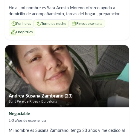
Hola , mi nombre es Sara Acosta Moreno ofrezco ayuda a
domicilio de acompañamiento, tareas del hogar , preparación
de comidas y administración de medicamentos recetados por
Por horas
Turno de noche
Fines de semana
el médico. Soy responsable, puntual y me adapto a los horarios.
Hospitales
Andrea Susana Zambrano (23)
Sant Pere de Ribes / Barcelona
Negociable
1-5 años de experiencia
Mi nombre es Susana Zambrano, tengo 23 años y me dedico al