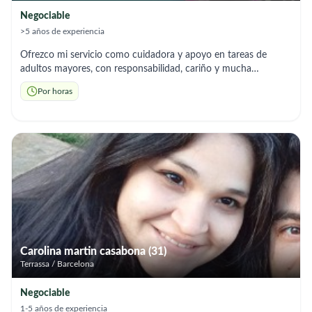
Negociable
>5 años de experiencia
Ofrezco mi servicio como cuidadora y apoyo en tareas de
adultos mayores, con responsabilidad, cariño y mucha
paciencia. Me adapto a sus necesidades y a las de tu familia,
Por horas
siempre con un trato cercano, humano y respetuoso. Si buscas
a alguien de confianza, que conecte con los ancianos y los
cuide con amor, estoy aquí para ayudarte. Tengo experiencia,
referencias y estudios comprobables. Disponibilidad inmediata
por horas o turnos
Carolina martin casabona (31)
Terrassa / Barcelona
Negociable
1-5 años de experiencia