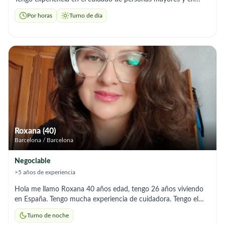
tareas del hogar. Me considero una persona de confianza,
Por horas
Turno de día
trabajadora y comprometida. Me gusta ayudar a los demás y
crear un ambiente tranquilo y seguro en el hogar. Tengo
disponibilidad inmediata y me adapto fácilmente a las
necesidades de cada familia.
Roxana (40)
Barcelona / Barcelona
Negociable
>5 años de experiencia
Hola me llamo Roxana 40 años edad, tengo 26 años viviendo
en España. Tengo mucha experiencia de cuidadora. Tengo el
título de socio sanitaria. Ofresco mis servicios solo para
Turno de noche
noches, cuidar y acompañar en el domicilio durante la noche.