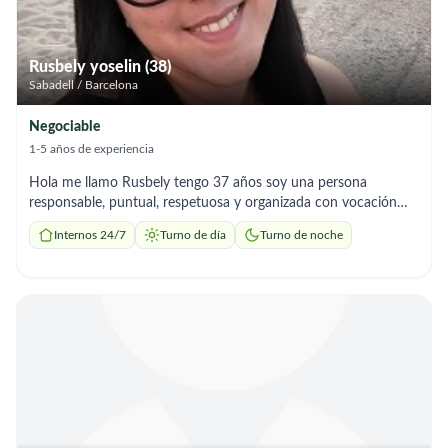
Rusbely yoselin (38)
Sabadell / Barcelona
Negociable
1-5 años de experiencia
Hola me llamo Rusbely tengo 37 años soy una persona
responsable, puntual, respetuosa y organizada con vocación
para el cuidado de adultos mayores. Brindo apoyo en sus
Internos 24/7
Turno de día
Turno de noche
necesidades, compañía y tareas del hogar. Aprendo rápido y me
adapto con facilidad.