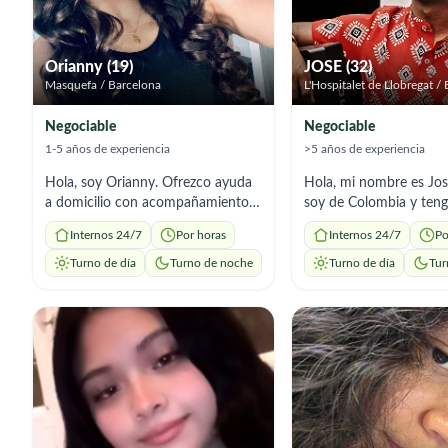
Orianny (19)
JOSE (32)
Masquefa / Barcelona
L'Hospitalet de Llobregat /
Negociable
Negociable
1-5 años de experiencia
>5 años de experiencia
Hola, soy Orianny. Ofrezco ayuda
Hola, mi nombre es Jose
a domicilio con acompañamiento,
soy de Colombia y teng
tareas del hogar preparacion de
Actualmente me encue
Internos 24/7
Por horas
Internos 24/7
Po
comidas. Soy responsable y me
España con el objetivo 
adapto a los horarios que necesites
mis estudios y continu
Turno de día
Turno de noche
Turno de día
Tur
con tu familiar🤍.
construyendo un mejor
nivel personal y profesional
país me formé como tr
social y también soy li
educación artística, pr
que me han permitido d
una gran sensibilidad 
sentido de responsabili
compromiso con el bien