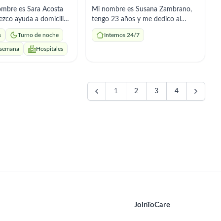
ombre es Sara Acosta
Mi nombre es Susana Zambrano,
tengo 23 años y me dedico al
miento, tareas del
cuidado y acompañamiento de
s
Turno de noche
Internos 24/7
paración de comidas y
personas mayores. Soy
ción de medicamentos
responsable, atenta y confiable,
 semana
Hospitales
or el médico. Soy
con disponibilidad inmediata para
, puntual y me adapto
cuidados puntuales o por horas,
os.
según lo necesite la familia.
1
2
3
4
JoinToCare