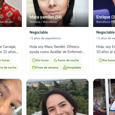
Mara yamilet (54)
Enrique (3
 Barcelona
Terrassa / Barcelona
Barcelona / B
Negociable
Negociable
>5 años de experiencia
>5 años de ex
 Carvajal,
Hola soy Mara Yamilet. Ofrezco
Hola, soy E
o 32 años.
ayuda como Auxiliar de Enfermería
10 años al 
ntro en
especializada en Geriatría. Cuento
pacientes c
r horas
Por horas
Turno de noche
Por hora
de iniciar
con más de 18 años de experiencia
dependenci
ar
dedicados exclusivamente al
degenerativa
no de noche
Fines de semana
Hospitales
 futuro a
cuidado integral de personas
espectro au
. En mi
mayores, un camino que me ha
Alzheimer, y
abajador
permitido desarrollar no solo los
relacionado
cenciado en
conocimientos técnicos necesarios,
Actualment
ofesiones
sino también la empatía, paciencia
personal san
esarrollar
y sensibilidad que requiere esta
lesiones me
humana,
labor. Cuidado y apoyo en el aseo
especialidad
dad y
personal,higiene y confort diario de
de paciente
estar de las
los usuarios,respetando siempre
demás. Adem