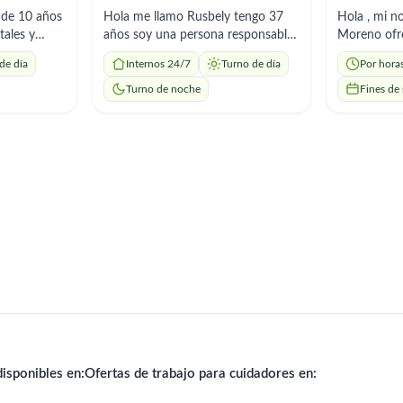
 de 10 años
Hola me llamo Rusbely tengo 37
Hola , mi n
tales y
años soy una persona responsable,
Moreno ofrezco ayuda a domicilio
ia en Chile.
puntual, respetuosa y organizada
de acompaña
de día
Internos 24/7
Turno de día
Por hora
de personas
con vocación para el cuidado de
hogar , pre
 respeto y
adultos mayores. Brindo apoyo en
administra
Turno de noche
Fines de
o en
sus necesidades, compañía y tareas
recetados p
ntos de
del hogar. Aprendo rápido y me
responsable
 catalán
adapto con facilidad.
a los horari
isponibles en:
Ofertas de trabajo para cuidadores en: