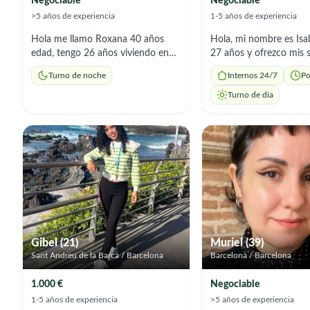
Negociable
Negociable
>5 años de experiencia
1-5 años de experiencia
Hola me llamo Roxana 40 años
Hola, mi nombre es Isa
edad, tengo 26 años viviendo en
27 años y ofrezco mis s
España. Tengo mucha experiencia
como cuidadora de adu
Turno de noche
Internos 24/7
Po
de cuidadora. Tengo el título de
mayores. Soy responsab
socio sanitaria. Ofresco mis
paciente y atenta, y te
Turno de día
servicios solo para noches, cuidar y
experiencia ayudando e
acompañar en el domicilio durante
rutinas diarias, acomp
la noche. Se cocinar platos
cuidado general. Me e
españoles o dieta específica según
brindar apoyo con cari
nutriciónista. Tengo buen manejo
respeto, y estoy dispon
en general de una casa
adaptarme a las necesi
cada persona.
Gibel (21)
Muriel (39)
Sant Andreu de la Barca / Barcelona
Barcelona / Barcelona
1.000 €
Negociable
1-5 años de experiencia
>5 años de experiencia