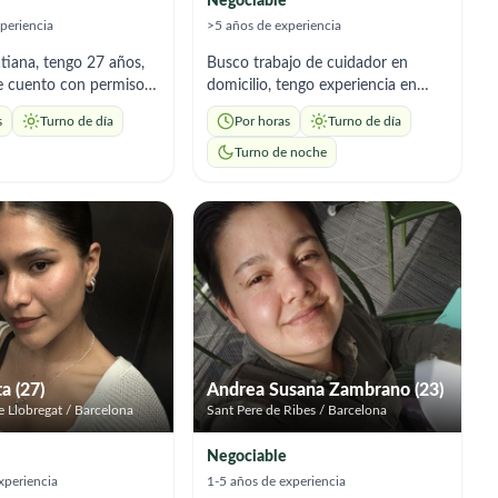
Negociable
periencia
>5 años de experiencia
atiana, tengo 27 años,
Busco trabajo de cuidador en
e cuento con permiso
domicilio, tengo experiencia en
 residencia en España,
cuidado de personas mayores con;
s
Turno de día
Por horas
Turno de día
sión auxiliar de
alzheimer, diabetes, movilidad
con 6 años de
reducida,soy serio y responsable
Turno de noche
. Ofrezco ayuda a
disponibilidad inmediata: 12€ la
con acompañamiento,
hora de lunes a viernes. 15€ la
 de comidas. Soy
hora fin de semana. Zona de
, empática y me
trabajo Valles Oriental. Jornadas
s horarios que
minimas de 4h.
a (27)
Andrea Susana Zambrano (23)
e Llobregat / Barcelona
Sant Pere de Ribes / Barcelona
Negociable
xperiencia
1-5 años de experiencia