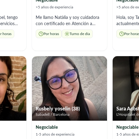
Negociable
Negociable
>5 años de experiencia
>5 años de ex
bel, tengo
Me llamo Natàlia y soy cuidadora
Hola, soy T
ervicios
con certificado en Atención a
actualment
ltos
personas dependientes. Tengo
de trabajo y
r horas
Por horas
Turno de día
Por hora
le,
experiencia, también, en las
soy de profe
ngo
enfermedades de Alzheimer y
enfermería 
n las
Parkinson. Referencia
experiencia
añamiento y
demostrables y mucha vocación
domicilio 
ncanta
por mi trabajo. Ofrezco cuidado y
preparación
ño y
acompañamiento, labores
responsable
ible para
domésticas necesarias, ayuda en
adapto a lo
dades de
AVD y atención personalizada. Soy
necesiten.
bilingüe.
Rusbely yoselin (38)
Sara Acost
Sabadell / Barcelona
L'Hospitalet d
Negociable
Negociable
1-5 años de experiencia
1-5 años de e