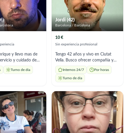
6)
Jordi (42)
arcelona
Barcelona / Barcelona
10 €
periencia
Sin experiencia profesional
nrique y llevo mas de
Tengo 42 años y vivo en Ciutat
servicio y cuidado de
Vella. Busco ofrecer compañía y
on todo tipo de
apoyo a personas mayores que
s
Turno de día
Internos 24/7
Por horas
as. Enfermedades
necesiten alguien con quien salir a
s, trastornos del
pasear, conversar, hacer compras o
Turno de día
tista, demencias tipo
simplemente compartir tiempo de
 otros trastornos
calidad. Tengo 42 años y vivo en
s con la salud mental.
Ciutat Vella. No tengo experiencia
e trabajo como
profesional en el cuidado de
itario en el área de
personas mayores, pero sí he
dulares. Por lo que mi
trabajado durante años en
 es las movilizaciones
hostelería, en cafeterías familiares
s, cambios posturales, y
con mucho público mayor. Allí
ás de brindar el
aprendí algo importante: escuchar,