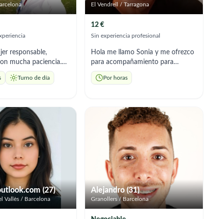
arcelona
El Vendrell / Tarragona
12 €
xperiencia
Sin experiencia profesional
er responsable,
Hola me llamo Sonia y me ofrezco
con mucha paciencia.
para acompañamiento para
iencia en el cuidado de
personas mayores. Soy
s
Turno de día
Por horas
yores y en tareas del
responsable, cariñosa y con mucha
onsidero una persona
empatía, podria ayudar a la
a, trabajadora y
realización de gestiones, ayuda en
da. Me gusta ayudar a
la compra, salir a pasear, en
 crear un ambiente
resumen, acompañar para que no
seguro en el hogar.
esté solo/a. Dispongo de mañanas
nibilidad inmediata y
libres y alguna tarde, por lo que
ácilmente a las
puedes llamarme y hablamos para
 de cada familia.
concretar mas detalles.
tlook.com (27)
Alejandro (31)
l Vallès / Barcelona
Granollers / Barcelona