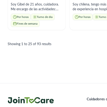
Soy Gibel de 21 años, cuidadora.
Soy chilena, tengo más
Me encargo de las actividades:
de experiencia en hospi
higiene personal, preparación de
centros de salud primar
Por horas
Turno de día
Por horas
Turno 
comidas adaptadas, control de
Me dedico al cuidado 
citas médicas y medicamentos. Soy
mayores con paciencia,
Fines de semana
cariñosa y paciente, facilidad para
mucho cariño, poniend
crear un ambiente de confianza y
práctica mis conocimie
tranquilidad en el hogar."( Exp
salud. Español nativo y
personas diabéticas y Alzheimer).
básico.
Showing
1
to
25
of
93
results
Cuidadores d