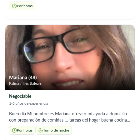
tareas del hogar preparación de Alimentos soy responsable y
Por horas
me adapto a los horarios que necesites, puedo trabajar de
lunes a viernes Externa.
Mariana (48)
Palma / Illes Balears
Negociable
1-5 años de experiencia
Buen día Mi nombre es Mariana ofrezco mi ayuda a domicilio
con preparación de comidas … tareas del hogar buena cocina (
saludable) trámites medicación … responsable puntual con
Por horas
Turno de noche
mucha paciencia … dispongo de todas la tardes y noches libres
…