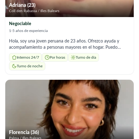
Adriana (23)
Coll den Rabassa / Illes Balears
Negociable
1-5 años de experiencia
Hola, soy una joven peruana de 23 años. Ofrezco ayuda y
acompañamiento a personas mayores en el hogar. Puedo
apoyar en el aseo personal básico, tareas ligeras del hogar,
Internos 24/7
Por horas
Turno de día
recordatorio de medicación y acompañamiento a paseos o
citas. Soy responsable, paciente y respetuosa, y me adapto
Turno de noche
fácilmente a las necesidades y horarios de cada familia. Mi
objetivo es brindar un trato cercano, de confianza y con
mucho cuidado para que la persona se sienta cómoda y bien
atendida.
Florencia (36)
Palma / Illes Balears