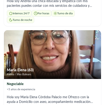
Hola soy Andrea una chica educada y empatica con mis
pacientes puedes contar con mis servicios de cuidadora y
también puedo encargarme de tus tareas del Hogar y
Internos 24/7
Por horas
Turno de día
preparación de comida soy responsable y comprometida, me
adapto a los horarios que necesites
Turno de noche
Maria Elena (63)
Palma / Illes Balears
Negociable
>5 años de experiencia
Hola soy María Elena Córdoba Palacio me Ofrezco con la
ayuda a Domicilio con aseo, acompañamiento medicación