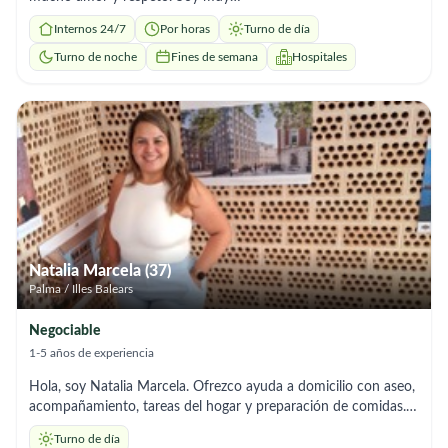
paciente,atenta,respetuosa,responsable y cariñosa Me puedo
Internos 24/7
Por horas
Turno de día
adaptar a diferentes horarios que necesiten.😊
Turno de noche
Fines de semana
Hospitales
Natalia Marcela (37)
Palma / Illes Balears
Negociable
1-5 años de experiencia
Hola, soy Natalia Marcela. Ofrezco ayuda a domicilio con aseo,
acompañamiento, tareas del hogar y preparación de comidas.
Soy responsable y me adapto a los horarios que necesites.”
Turno de día