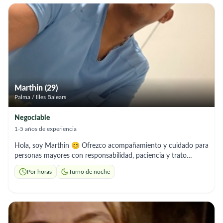
Marthin (29)
Palma / Illes Balears
Negociable
1-5 años de experiencia
Hola, soy Marthin 😊 Ofrezco acompañamiento y cuidado para
personas mayores con responsabilidad, paciencia y trato
amable. Ayudo con el aseo, preparación de comidas, tareas del
Por horas
Turno de noche
hogar y compañía diaria. 🤝 Persona seria, puntual y de
confianza. 📞 Si buscas apoyo y tranquilidad para tu familiar,
estaré encantado de ayudarte.