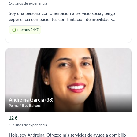
1-5 años de experiencia
Soy una persona con orientación al servicio social, tengo
experiencia con pacientes con limitacion de movilidad y
Parkinson. Presto servicios de asistencia en desplazamiento,
Internos 24/7
suministro de medicamentos, alimentación e higiene. Cuento
con experiencia previa y referencias bien calificadas. Soy un
persona empática de buen trato, respetuosa, enfocada al
servicio y bienestar del paciente.
Andreina García (38)
Palma / Illes Balears
12 €
1-5 años de experiencia
Hola, soy Andreina. Ofrezco mis servicios de ayuda a domicilio