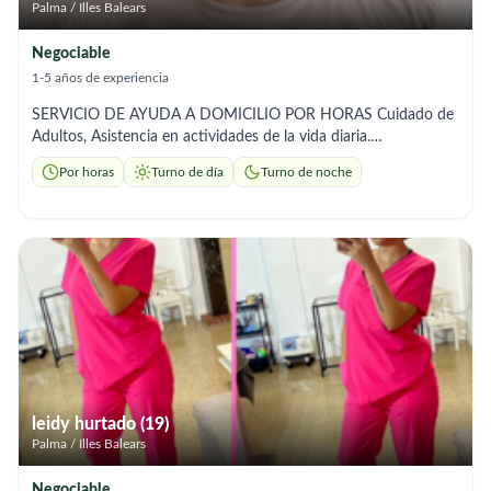
Palma / Illes Balears
Negociable
1-5 años de experiencia
SERVICIO DE AYUDA A DOMICILIO POR HORAS Cuidado de
Adultos, Asistencia en actividades de la vida diaria.
Acompañamiento, Citas Medicas, higiene, alimentación,
Por horas
Turno de día
Turno de noche
medicacion. Rehabilitación. Tengo experiencia. Soy un hombre
trabajador responsable, puntual y respetuoso.
leidy hurtado (19)
Palma / Illes Balears
Negociable