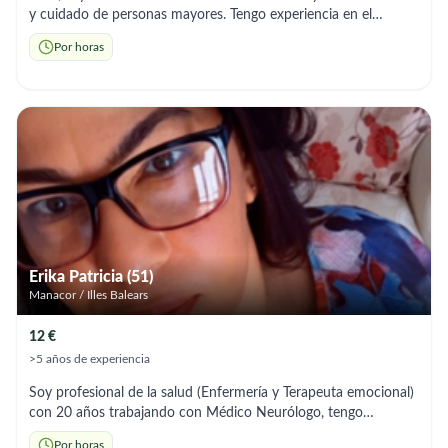
y cuidado de personas mayores. Tengo experiencia en el
cuidado, higiene personal, acompañamiento, movilización,
Por horas
administración de comidas y apoyo en las tareas del hogar.
Cuento con experiencia demostrable y referencias. Soy una
persona responsable, cariñosa y comprometida con el
bienestar de los mayores.
Erika Patricia (51)
Manacor / Illes Balears
12 €
>5 años de experiencia
Soy profesional de la salud (Enfermería y Terapeuta emocional)
con 20 años trabajando con Médico Neurólogo, tengo
experiencia en el cuidado de personas com Alzheimer ,
Por horas