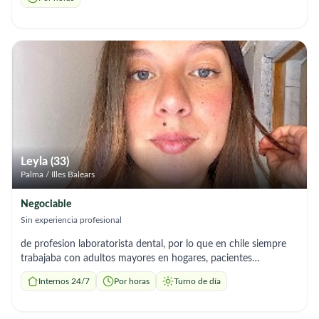
Párkinson , Epilepsia , y doenças de Salud Mental. Amo lo que
hago y el desempeño con cariño y empatía por el próximo,
porque el cuidado no es solo una profesión sino un acto de
Acogida.
Leyla (33)
Palma / Illes Balears
Negociable
Sin experiencia profesional
de profesion laboratorista dental, por lo que en chile siempre
trabajaba con adultos mayores en hogares, pacientes
postrados, con movilidad reducida, etc. soy muy empatica y
Internos 24/7
Por horas
Turno de día
con paciencia, tengo sentido del humor y me gusta compartir
temas de conversacion, estoy recien llegada a mallorca con
muchas ganas de trabajar aprender y ofrecer mi compañia