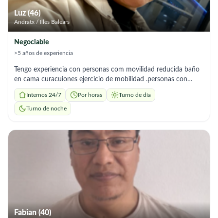
Luz (46)
Andratx / Illes Balears
Negociable
>5 años de experiencia
Tengo experiencia con personas com movilidad reducida baño
en cama curacuiones ejercicio de mobilidad .personas con
demencia soy amable .responsable paciente muy talerante con
Internos 24/7
Por horas
Turno de día
don de atencion a personas mayores y buen trato para
mantener conversación yacompañamiento
Turno de noche
Fabian (40)