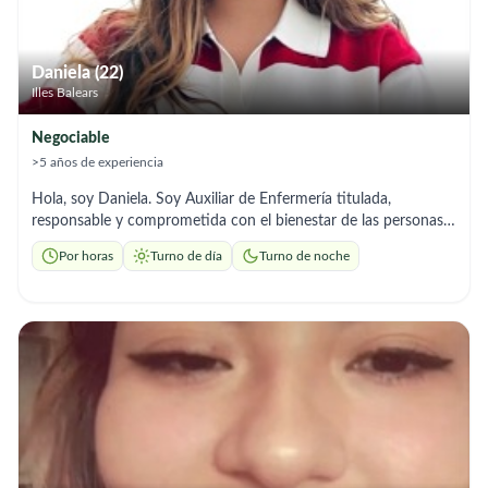
Daniela (22)
Illes Balears
Negociable
>5 años de experiencia
Hola, soy Daniela. Soy Auxiliar de Enfermería titulada,
responsable y comprometida con el bienestar de las personas
mayores. Ofrezco cuidado profesional tanto en domicilio como
Por horas
Turno de día
Turno de noche
en hospital, incluyendo servicios nocturnos para garantizar
atención continua y tranquilidad a las familias. Cuento con
formación en Alzheimer, estimulación cognitiva y cuidados de
personas mayores, y amplio manejo en higiene, movilizaciones,
control de medicación, acompañamiento a consultas médicas y
apoyo emocional. Trabajo con empatía, paciencia y
profesionalidad, adaptándome a las necesidades de cada
persona para mejorar su bienestar y calidad de vida.
Disponibilidad flexible y trato cercano.