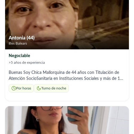
Antonia (44)
Illes Balears
Negociable
>5 años de experiencia
Buenas Soy Chica Mallorquina de 44 años con Titulación de
Atención SocioSanitaria en Instituciones Sociales y más de 12
años de Experiencia. Me ofrezco para trabajar por horas, fines
Por horas
Turno de noche
de semana o noches,ya sea por descanso familiar,descanso
personal,acompañar al
médico,compras,recados,compañia,etc.... 628880551 Gracias