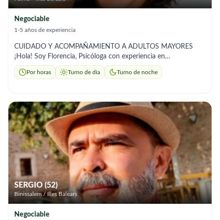
Negociable
1-5 años de experiencia
CUIDADO Y ACOMPAÑAMIENTO A ADULTOS MAYORES
¡Hola! Soy Florencia, Psicóloga con experiencia en
acompañamiento domiciliario. A partir de mi formación,
Por horas
Turno de día
Turno de noche
ofrezco: • Estimulación cognitiva y emocional •
Acompañamiento en rutinas diarias • Paseos y organización de
medicación • Comunicación continua con la familia ✔
Experiencia comprobable ✔ Referencias disponibles 📍 Palma
de Mallorca 📩 Contacto por mensaje privado / email
SERGIO (52)
Binissalem / Illes Balears
Negociable