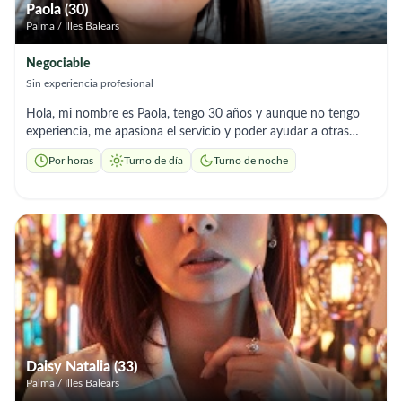
Paola (30)
Palma / Illes Balears
Negociable
Sin experiencia profesional
Hola, mi nombre es Paola, tengo 30 años y aunque no tengo
experiencia, me apasiona el servicio y poder ayudar a otras
personas. Soy tranquila. Amigable, trabajadora, honesta y con
Por horas
Turno de día
Turno de noche
muchas ganar de salir adelante.
Daisy Natalia (33)
Palma / Illes Balears