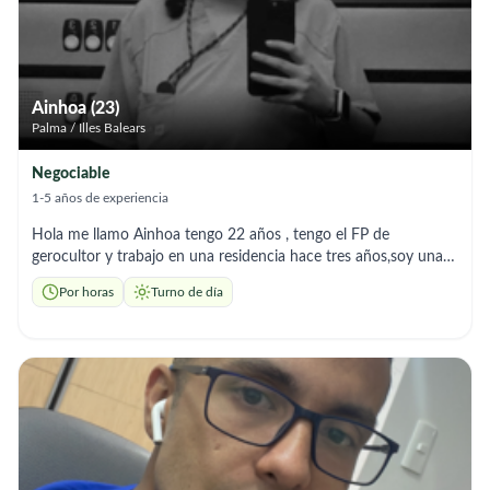
Ainhoa (23)
Palma / Illes Balears
Negociable
1-5 años de experiencia
Hola me llamo Ainhoa tengo 22 años , tengo el FP de
gerocultor y trabajo en una residencia hace tres años,soy una
persona muy educada,amable y lo más importante me gusta
Por horas
Turno de día
que mis abuelos tengan una sonrisa , soy divertida