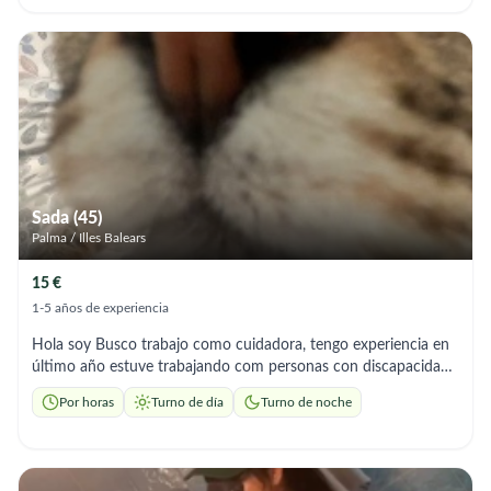
Sada (45)
Palma / Illes Balears
15 €
1-5 años de experiencia
Hola soy Busco trabajo como cuidadora, tengo experiencia en
último año estuve trabajando com personas con discapacidad.
Soy paciente , alegre y responsable. Los horarios podríamos
Por horas
Turno de día
Turno de noche
hablarlo tanto de mñn tardes o incluso noches