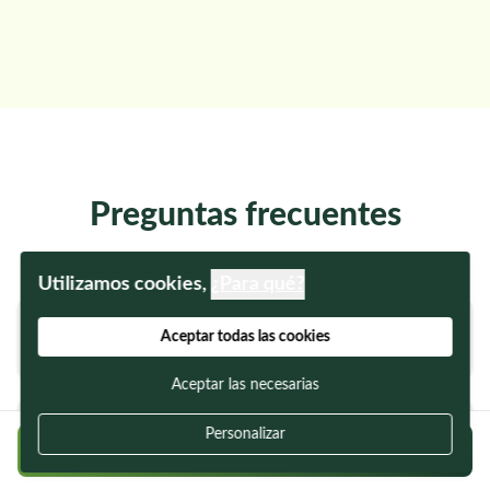
Preguntas frecuentes
Utilizamos cookies,
¿Para qué?
¿La web es totalmente gratuita?
Aceptar todas las cookies
Aceptar las necesarias
Personalizar
¿Puedo confiar en los usuarios?
Regístrate gratis y encuentra a tu cuidador