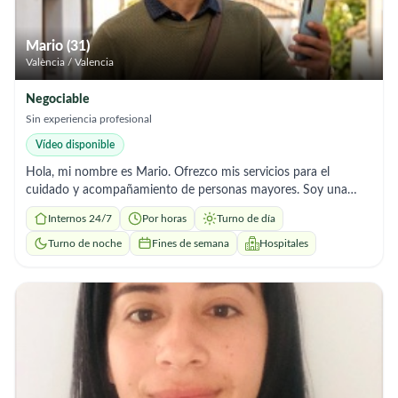
Mario (31)
València / Valencia
Negociable
Sin experiencia profesional
Vídeo disponible
Hola, mi nombre es Mario. Ofrezco mis servicios para el
cuidado y acompañamiento de personas mayores. Soy una
persona seria, responsable, paciente y con trato humano.
Internos 24/7
Por horas
Turno de día
Servicios que ofrezco: ✔️ Aseo e higiene personal ✔️ Ayuda en
la movilidad ✔️ Preparación de comidas y control de rutinas
Turno de noche
Fines de semana
Hospitales
(medicación indicada) ✔️ Acompañamiento a citas médicas,
paseos o recados ✔️ Mantenimiento del hogar y buena
compañía trabajo con total compromiso, respeto y confianza.
📍 Ubicación: Valencia ⏰ Disponibilidad: Por horas / Jornada
a convenir 💬 Precio: A convenir según horas y necesidades (o
pones tu tarifa) Kifiri 643377428