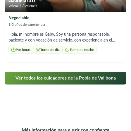
Gabriela (31)
València / Valencia
Negociable
1-5 años de experiencia
Hola, mi nombre es Gaby. Soy una persona responsable,
paciente y con vocación de servicio, con experiencia en el
cuidado de adultos mayores y en terapia ocupacional. Me
Por horas
Turno de día
Turno de noche
caracterizo por mi alto grado de empatía, brindando un trato
amable, respetuoso y humano. Puedo apoyar en
acompañamiento, control de rutinas, limpieza básica y
asistencia en actividades diarias. Me adapto a las necesidades
de cada abuelo. Si gusta, puede contactarme al 612575736 !
Ver todos los cuidadores de la Pobla de Vallbona
Más información para elegir con confianza