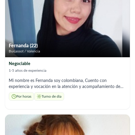
trato amable, paciencia y sensibilidad. Habilidades • Sé cocinar
muy bien (cuento con un curso de cocina). • Excelente en
limpieza y orden del hogar. • Muy buena compañía: soy
respetuosa, confiable y empática. 🕒 Disponibilidad • Trabajo
por horas • Jornada diurna (No interna). 📌 Situación actual
Recién llegada de Italia. Sin papeles todavía, pero en proceso de
regularización.
Fernanda (22)
Burjassot / Valencia
Negociable
1-5 años de experiencia
Mi nombre es Fernanda soy colombiana, Cuento con
experiencia y vocación en la atención y acompañamiento de
personas mayores, ofreciendo siempre un trato humano,
Por horas
Turno de día
paciente y respetuoso. A lo largo de mi labor he adquirido
habilidades en asistencia personal, control de medicación,
acompañamiento emocional y apoyo en tareas diarias,
priorizando siempre el bienestar y la dignidad de cada persona
bajo mi cuidado. Me considero una persona responsable,
empática y comprometida, valores que considero esenciales
para este tipo de trabajo. Me motiva especialmente poder