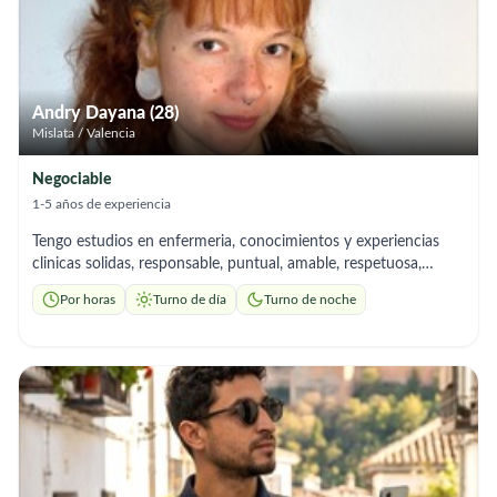
contribuir a mejorar la calidad de vida de los adultos mayores,
brindándoles seguridad, compañía y un ambiente de confianza.
Estoy convencida de que mi dedicación y sensibilidad pueden
aportar positivamente a las personas que más amas.
Andry Dayana (28)
Mislata / Valencia
Negociable
1-5 años de experiencia
Tengo estudios en enfermeria, conocimientos y experiencias
clinicas solidas, responsable, puntual, amable, respetuosa,
comprensiva, confiable, empatica, paciente, con capacidad de
Por horas
Turno de día
Turno de noche
observacion y reaccion ante cualquier cambio, comunicacion
clara y asertiva, habilidades emocionales y de contencion,
escucha activa, buena condicion fisica y organizada. Desde que
decidí estudiar enfermeria tuve un enfoque dedicado al
cuidado, acompañamiento y apoyo del adulto mayor, motivada
por la vocacion al servicio y una profunda humanidad. No solo
cuido un cuerpo fisico, sino que busco ofrecer un servicio
holistico en el que mi prioridad es proteger historias, dignidad
humana y aumentar la calidad de vida.