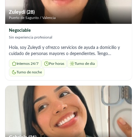
Zuleydi (28)
Puerto de Sagunto / Valencia
Negociable
Sin experiencia profesional
Hola, soy Zuleydi y ofrezco servicios de ayuda a domicilio y
cuidado de personas mayores o dependientes. Tengo
experiencia en acompañamiento, apoyo en el aseo e higiene
Internos 24/7
Por horas
Turno de día
personal, control de medicación, preparación de comidas,
limpieza del hogar y apoyo en las tareas diarias. Soy una
Turno de noche
persona responsable, paciente, y organizada. Me adapto a las
necesidades de cada familia y a diferentes horarios, incluyendo
trabajo como interna, externa o por horas.