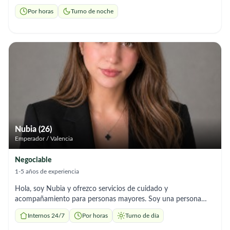
Aseo, movilizaciones. ✔ Medicación ✔ Compañía ✔ Paseos
Por horas
Turno de noche
Disponibilidad mañanas o noches de L a V. Persona profesional,
amable, atenta.
Nubia (26)
Emperador / Valencia
Negociable
1-5 años de experiencia
Hola, soy Nubia y ofrezco servicios de cuidado y
acompañamiento para personas mayores. Soy una persona
muy paciente, responsable, alegre y, sobre todo, muy humana.
Internos 24/7
Por horas
Turno de día
Tengo experiencia cuidando a personas dependientes,
brindando apoyo en el aseo e higiene personal, baño,