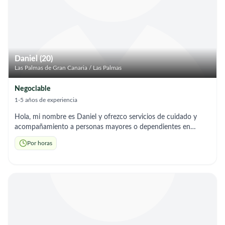
Daniel (20)
Las Palmas de Gran Canaria / Las Palmas
Negociable
1-5 años de experiencia
Hola, mi nombre es Daniel y ofrezco servicios de cuidado y
acompañamiento a personas mayores o dependientes en
domicilio por las tardes. Cuento con formación en: ✔
Por horas
Primeros auxilios ✔ Socorrismo ✔ Prevención de riesgos
laborales Servicios que ofrezco: * Acompañamiento y
supervisión * Ayuda en higiene personal * Preparación de
comidas sencillas * Paseos y movilidad básica * Control de
medicación * Compras y tareas básicas del hogar * Prevención
de caídas y atención ante emergencias Horario: tardes.
Persona responsable, puntual y con buen trato. Cuento con
vehículo propio para el desplazamiento hacia el domicilio.