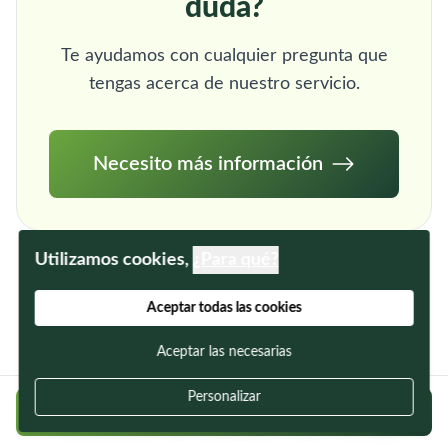
duda?
Te ayudamos con cualquier pregunta que
tengas acerca de nuestro servicio.
Necesito más información
Utilizamos cookies,
¿Para qué?
Aceptar todas las cookies
Aceptar las necesarias
Personalizar
Regístrate gratis y encuentra a tu cuidador
Últimos artículos del blog