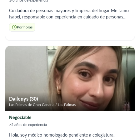
1-5 años de experiencia
Cuidadora de personas mayores y limpieza del hogar Me llamo
Isabel, responsable con experiencia en cuidado de personas
mayores y tareas domésticas. Ofrezco ayuda con
Por horas
acompañamiento, preparación de comidas, limpieza del hogar y
apoyo en actividades diarias. Soy una persona paciente,
respetuosa y organizada. Vivo en Las Palmas y tengo
disponibilidad por horas o jornada completa. Hablo inglés
intermedio y puedo adaptarme a las necesidades de cada
familia. Disponible para entrevista.
Dailenys (30)
Las Palmas de Gran Canaria / Las Palmas
Negociable
>5 años de experiencia
Hola, soy médico homologado pendiente a colegiatura,