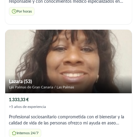
responsable y con conocimientos médico especializados en
urgencias y atención primaria, ofrezco servicio para cuidar a
Por horas
persona mayor, acompañamiento, ayudarla con alguna tarea
del hogar.
Lazara (53)
Las Palmas de Gran Canaria / Las Palmas
1.333,33 €
>5 años de experiencia
Profesional sociosanitario comprometida con el bienestar y la
calidad de vida de las personas ofrezco mi ayuda en aseo
preparación de comida, acompañamiento ,tareas del hogar y
Internos 24/7
soy responsable y me adapto a os horarios que neseciten