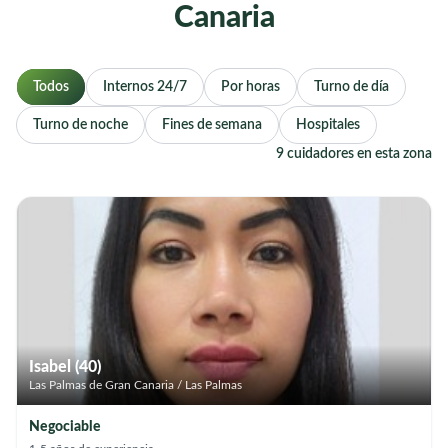
Canaria
Todos
Internos 24/7
Por horas
Turno de día
Turno de noche
Fines de semana
Hospitales
9 cuidadores en esta zona
Isabel (40)
Las Palmas de Gran Canaria / Las Palmas
Negociable