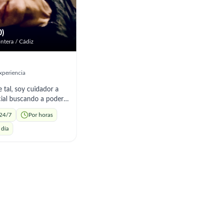
0)
ontera / Cádiz
xperiencia
 tal, soy cuidador a
ial buscando a poder
 como interno pero
 24/7
Por horas
scuchar diferentes
ualquier cosa, no dudes
 día
rme via telefono.