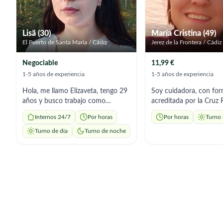
Lisä (30)
María Cristina (49)
El Puerto de Santa María / Cádiz
Jerez de la Frontera / Cádiz
Negociable
11,99 €
1-5 años de experiencia
1-5 años de experiencia
Hola, me llamo Elizaveta, tengo 29
Soy cuidadora, con fo
años y busco trabajo como
acreditada por la Cruz 
cuidadora o acompañante. Tengo
España. Con experienc
Internos 24/7
Por horas
Por horas
Turno 
formación médica y amplia
dos años en el cuidado
experiencia trabajando con
mayores, incluyendo ca
Turno de día
Turno de noche
personas. Actualmente vivo en El
Alzheimer. Soy una per
Puerto Santa María y busco un
comprometida, pacient
puesto con alojamiento incluido.
empática. Me apasiona
Tengo experiencia como cuidadora.
compañía, atención di
Mi trabajo incluía preparar comidas
emocional a los abuelos
dietéticas, ayudar con las tareas
asegurando su bienestar
domésticas, la higiene diaria y
emocional. Me destaco
semanal, mantener el orden,
trato cálido, habilidade
administrar medicamentos,
organización, rigor en e