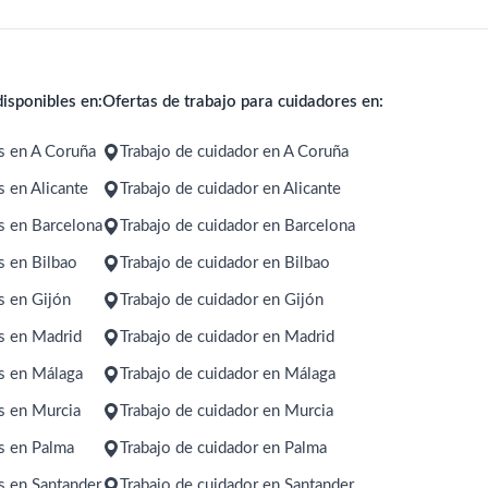
n ambiente
ayuda a domicilio, por lo que tengo
. Busco un
experiencia en atención y cuidados
re semana o
a usuarios. Quedo a su disposición
to y digno
para cualquier información que
isponibles en:
Ofertas de trabajo para cuidadores en:
ey; o de
necesiten y les agradezco que
nes de
tengan en cuenta mi disponibilidad.
de que sean
Un saludo. Saray
s en A Coruña
Trabajo de cuidador en A Coruña
 en Alicante
Trabajo de cuidador en Alicante
s en Barcelona
Trabajo de cuidador en Barcelona
s en Bilbao
Trabajo de cuidador en Bilbao
s en Gijón
Trabajo de cuidador en Gijón
s en Madrid
Trabajo de cuidador en Madrid
s en Málaga
Trabajo de cuidador en Málaga
s en Murcia
Trabajo de cuidador en Murcia
s en Palma
Trabajo de cuidador en Palma
s en Santander
Trabajo de cuidador en Santander