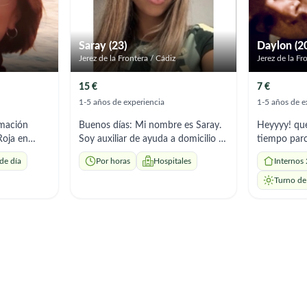
Saray (23)
Daylon (2
Jerez de la Frontera / Cádiz
Jerez de la Fr
15 €
7 €
1-5 años de experiencia
1-5 años de e
rmación
Buenos días: Mi nombre es Saray.
Heyyyy! que
Roja en
Soy auxiliar de ayuda a domicilio y
tiempo parc
ia de más de
tengo experiencia en el cuidado de
ser trabajo
de día
Por horas
Hospitales
Internos
 de adultos
personas mayores y dependientes.
abierto a e
sos de
Me pongo en contacto con
horarios. C
Turno de
sona
ustedes porque estoy interesada
de contacta
e y
en realizar algún servicio por horas.
 brindar
Mi disponibilidad sería
gna y apoyo
principalmente en horario de
 (as),
noche, de **21:00 a 22:00 horas**,
 físico y
para tareas como ayuda con la
 por mi
cena, medicación,
s de
acompañamiento y acostar a la
l aseo y
persona. Actualmente trabajo en