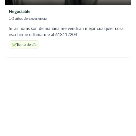
Negociable
1-5 años de experiencia
Si las horas son de mañana me vendrían mejor cualquier cosa
escribirme o llamarme al 613112204
Turno de día