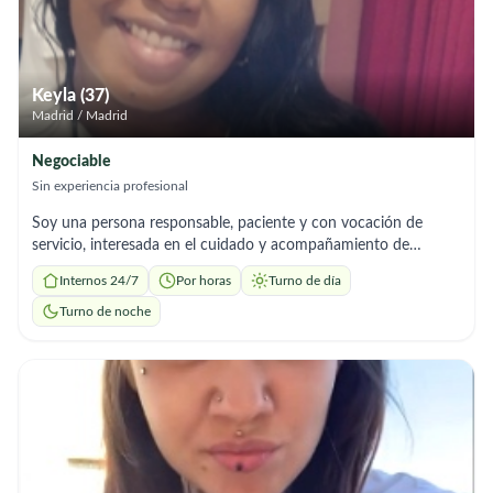
puntual, de confianza y me gusta realizar mi trabajo con
responsabilidad para que las familias se sientan tranquilas y
cómodas. Estoy disponible para trabajar de forma puntual o
regular, según lo que necesiten. Si buscas a alguien responsable,
Keyla (37)
con experiencia y vocación de servicio, no dudes en
Madrid / Madrid
contactarme. ¡Estaré encantada de ayudarte!
Negociable
Sin experiencia profesional
Soy una persona responsable, paciente y con vocación de
servicio, interesada en el cuidado y acompañamiento de
personas mayores. Tengo conocimientos básicos en toma de
Internos 24/7
Por horas
Turno de día
signos vitales (presión arterial, pulso, temperatura y respiración)
y estoy dispuesta a seguir instrucciones médicas y aprender
Turno de noche
continuamente. Puedo brindar apoyo en: Acompañamiento y
supervisión diaria Ayuda con actividades básicas (movilidad,
higiene, comidas) Control y registro de signos vitales
Recordatorio de medicación (según indicaciones) Compañía,
conversación y apoyo emocional. Tareas ligeras del hogar
relacionadas con el cuidado del adulto mayor. Me caracterizo
por ser puntual, respetuosa, empática y muy atenta a las
necesidades de la persona bajo mi cuidado. Busco una