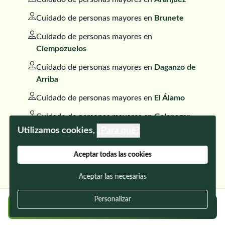
Cuidado de personas mayores en
Brunete
Cuidado de personas mayores en
Ciempozuelos
Cuidado de personas mayores en
Daganzo de
Arriba
Cuidado de personas mayores en
El Álamo
Cuidado de personas mayores en
Galapagar
Utilizamos cookies,
¿Para qué?
Cuidado de personas mayores en
Las Rozas
de Madrid
Aceptar todas las cookies
Cuidado de personas mayores en
Moraleja de
Aceptar las necesarias
Enmedio
Cuidado de personas mayores en
Parla
Personalizar
Regístrate gratis y encuentra a tu cuidador
Cuidado de personas mayores en
Quijorna