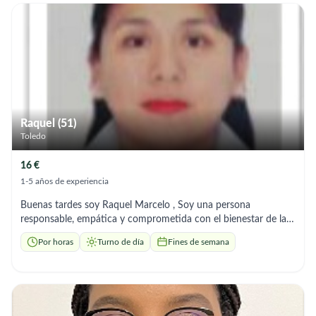
tener, tengo habilidades para brindar un trato amable, paciente
y comprometido, garantizando el bienestar y la seguridad de
las personas a mi cuidado, soy organizada, puntual y con
vocación de servicio. Estoy ofreciendo mis servicios en:
Cuidado de niños (acompañamiento, alimentación, apoyo en
rutinas, llevar a la escuela etc) Cuidado de adultos mayores
(acompañamiento, apoyo en actividades diarias, supervisión,)
Limpieza general del hogar (orden, aseo profundo,
mantenimiento) en empresas o casas de familia Estoy
Raquel (51)
disponible en cualquier horario que me necesiten estoy a
Toledo
disponibilidad completa madridliza15@gmail.com Móvil
641959627
16 €
1-5 años de experiencia
Buenas tardes soy Raquel Marcelo , Soy una persona
responsable, empática y comprometida con el bienestar de las
personas. Cuento con formación como Técnica en Enfermería y
Por horas
Turno de día
Fines de semana
experiencia en el cuidado y atención de pacientes, lo que me
ha permitido desarrollar habilidades para brindar un trato
humano, respetuoso y seguro. Realizo el control básico de la
salud, el acompañamiento a citas médicas, la administración de
medicamentos siguiendo las indicaciones médicas y las tareas