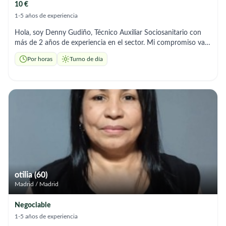
10 €
1-5 años de experiencia
Hola, soy Denny Gudiño, Técnico Auxiliar Sociosanitario con
más de 2 años de experiencia en el sector. Mi compromiso va
más allá de la asistencia física y mi pasión es mejorar la calidad
Por horas
Turno de día
de vida de las personas, fomentando su autonomía y
brindando un apoyo emocional cercano y respetuoso. ​Ofrezco
una atención personalizada adaptada a las necesidades de cada
hogar y Mis servicios incluyen: ​* Higiene y Aseo Personal:
Cuidado experto en la rutina de aseo diario y confort. * ​
Acompañamiento y Apoyo Emocional: Escucha activa y
compañía para evitar la soledad. * ​Gestión del Hogar:
Mantenimiento del orden y preparación de comidas
equilibradas. * ​Fomento de la Autonomía: Estimulación para
mantener las capacidades del usuario. * ​Control de Medicación:
Seguimiento responsable de las pautas médicas.
otilia (60)
Madrid / Madrid
Negociable
1-5 años de experiencia