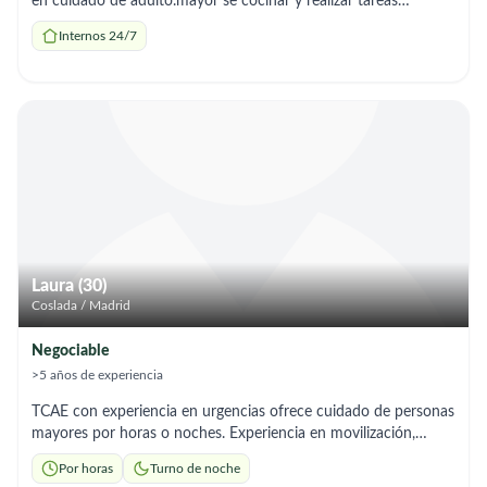
en cuidado de adulto.mayor se cocinar y realizar tareas
domésticas , soy muy puntual yresponsable.
Internos 24/7
Laura (30)
Coslada / Madrid
Negociable
>5 años de experiencia
TCAE con experiencia en urgencias ofrece cuidado de personas
mayores por horas o noches. Experiencia en movilización,
higiene, control básico, acompañamiento hospitalario y
Por horas
Turno de noche
atención a personas dependientes. Responsable, puntual y con