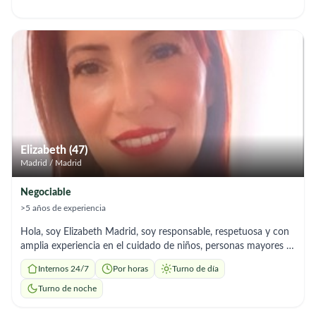
disponibilidad inmediata (noches y fines de semana)..
Interesados pueden escribirme por privado.
Elizabeth (47)
Madrid / Madrid
Negociable
>5 años de experiencia
Hola, soy Elizabeth Madrid, soy responsable, respetuosa y con
amplia experiencia en el cuidado de niños, personas mayores y
limpieza del hogar, ya que en mi pais me dedique por muchos
Internos 24/7
Por horas
Turno de día
años a los cuidados de niños adicional tengo 2 hijos que al uno
ser madre vive estas experiencias de manera distinta lo que me
Turno de noche
hace mas conocedora de los cuidados y manejo que se debe