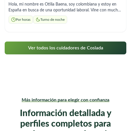
Hola, mi nombre es Otilia Baena, soy colombiana y estoy en
España en busca de una oportunidad laboral. Vine con muchas
ganas de trabajar y salir adelante, ya que en mi país no tuve las
Por horas
Turno de noche
mismas oportunidades, principalmente por mi edad.Cuento con
2 años de experiencia en el cuidado de adultos mayores. Sé
tomar la presión arterial, medir la glucosa, aplicar inyecciones,
cocinar y realizar las tareas del hogar. Me caracterizo por ser
una persona responsable, respetuosa, trabajadora y con muy
Ver todos los cuidadores de Coslada
buena actitud para el cuidado y acompañamiento de las
personas mayores. He tenido la oportunidad de trabajar en
este país y puedo aportar referencias laborales que respaldan
mi trabajo y mi compromiso. Quedo atenta a cualquier
oportunidad y con total disponibilidad. Muchas gracias por su
tiempo.
Más información para elegir con confianza
Información detallada y
perfiles completos para