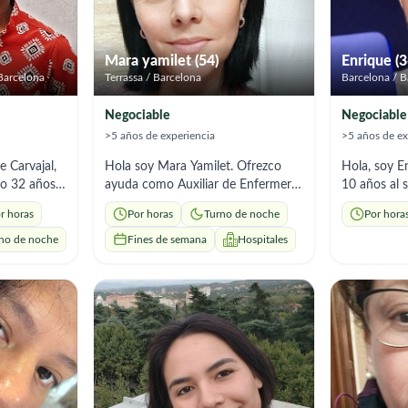
Mara yamilet (54)
Enrique (3
 Barcelona
Terrassa / Barcelona
Barcelona / B
Negociable
Negociable
>5 años de experiencia
>5 años de ex
 Carvajal,
Hola soy Mara Yamilet. Ofrezco
Hola, soy E
o 32 años.
ayuda como Auxiliar de Enfermería
10 años al 
ntro en
especializada en Geriatría. Cuento
pacientes c
r horas
Por horas
Turno de noche
Por hora
de iniciar
con más de 18 años de experiencia
dependenci
ar
dedicados exclusivamente al
degenerativa
no de noche
Fines de semana
Hospitales
 futuro a
cuidado integral de personas
espectro au
. En mi
mayores, un camino que me ha
Alzheimer, y
abajador
permitido desarrollar no solo los
relacionado
cenciado en
conocimientos técnicos necesarios,
Actualment
ofesiones
sino también la empatía, paciencia
personal san
esarrollar
y sensibilidad que requiere esta
lesiones me
humana,
labor. Cuidado y apoyo en el aseo
especialidad
dad y
personal,higiene y confort diario de
de paciente
estar de las
los usuarios,respetando siempre
demás. Adem