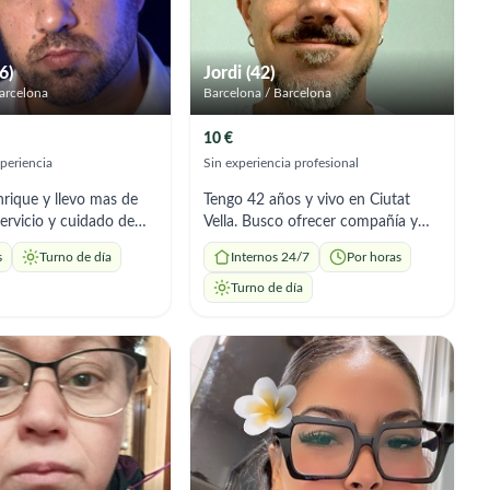
6)
Jordi (42)
arcelona
Barcelona / Barcelona
10 €
periencia
Sin experiencia profesional
nrique y llevo mas de
Tengo 42 años y vivo en Ciutat
servicio y cuidado de
Vella. Busco ofrecer compañía y
on todo tipo de
apoyo a personas mayores que
s
Turno de día
Internos 24/7
Por horas
as. Enfermedades
necesiten alguien con quien salir a
s, trastornos del
pasear, conversar, hacer compras o
Turno de día
tista, demencias tipo
simplemente compartir tiempo de
 otros trastornos
calidad. Tengo 42 años y vivo en
s con la salud mental.
Ciutat Vella. No tengo experiencia
e trabajo como
profesional en el cuidado de
itario en el área de
personas mayores, pero sí he
dulares. Por lo que mi
trabajado durante años en
 es las movilizaciones
hostelería, en cafeterías familiares
s, cambios posturales, y
con mucho público mayor. Allí
ás de brindar el
aprendí algo importante: escuchar,