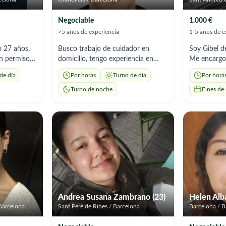
Negociable
1.000 €
>5 años de experiencia
1-5 años de e
o 27 años,
Busco trabajo de cuidador en
Soy Gibel d
n permiso
domicilio, tengo experiencia en
Me encargo 
 en España,
cuidado de personas mayores con;
higiene per
de día
Por horas
Turno de día
Por hora
ar de
alzheimer, diabetes, movilidad
comidas ada
 de
reducida,soy serio y responsable
citas médic
Turno de noche
Fines de
yuda a
disponibilidad inmediata: 12€ la
cariñosa y p
amiento,
hora de lunes a viernes. 15€ la
crear un am
s. Soy
hora fin de semana. Zona de
tranquilidad
 y me
trabajo Valles Oriental. Jornadas
personas di
ue
minimas de 4h.
Andrea Susana Zambrano (23)
Helen Alba
 Barcelona
Sant Pere de Ribes / Barcelona
Barcelona / B