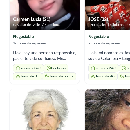
Carmen Lucia (21)
JOSE (32)
Castellar del Vallès / Barcelona
L'Hospitalet de Llobregat /
Negociable
Negociable
1-5 años de experiencia
>5 años de experiencia
Hola, soy una persona responsable,
Hola, mi nombre es Jose
paciente y de confianza. Me
soy de Colombia y teng
ofrezco para el cuidado y
Actualmente me encue
Internos 24/7
Por horas
Internos 24/7
Po
acompañamiento de personas
España con el objetivo 
mayores, brindando un trato
mis estudios y continu
Turno de día
Turno de noche
Turno de día
Tur
respetuoso y cercano. Busco
construyendo un mejor
trabajo cuidando adultos mayores,
nivel personal y profesional
apoyándolos en su día a día y
país me formé como tr
adaptándome a sus necesidades y
social y también soy li
rutinas. Tengo experiencia en el
educación artística, pr
cuidado de personas mayores y
que me han permitido d
entiendo la importancia de ofrecer
una gran sensibilidad 
atención con cariño y paciencia.
sentido de responsabili
Soy atenta, puntual y muy
compromiso con el bien