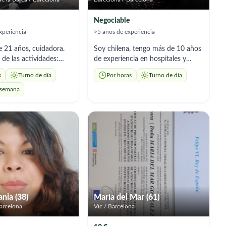
Negociable
xperiencia
>5 años de experiencia
e 21 años, cuidadora.
Soy chilena, tengo más de 10 años
de las actividades:
de experiencia en hospitales y
sonal, preparación de
centros de salud primaria en Chile.
s
Turno de día
Por horas
Turno de día
ptadas, control de
Me dedico al cuidado de personas
as y medicamentos. Soy
mayores con paciencia, respeto y
 semana
aciente, facilidad para
mucho cariño, poniendo en
biente de confianza y
práctica mis conocimientos de
 en el hogar."( Exp
salud. Español nativo y catalán
abéticas y Alzheimer).
básico.
nia (38)
María del Mar (61)
arcelona
Vic / Barcelona