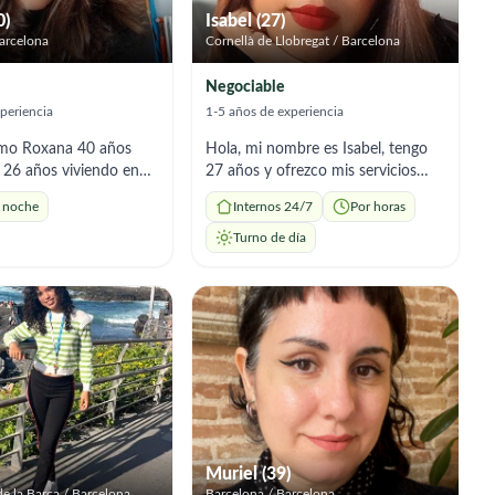
0)
Isabel (27)
arcelona
Cornellà de Llobregat / Barcelona
Negociable
periencia
1-5 años de experiencia
amo Roxana 40 años
Hola, mi nombre es Isabel, tengo
 26 años viviendo en
27 años y ofrezco mis servicios
go mucha experiencia
como cuidadora de adultos
 noche
Internos 24/7
Por horas
. Tengo el título de
mayores. Soy responsable,
ria. Ofresco mis
paciente y atenta, y tengo
Turno de día
lo para noches, cuidar y
experiencia ayudando en las
n el domicilio durante
rutinas diarias, acompañamiento y
 cocinar platos
cuidado general. Me encanta
 dieta específica según
brindar apoyo con cariño y
ta. Tengo buen manejo
respeto, y estoy disponible para
de una casa
adaptarme a las necesidades de
cada persona.
Muriel (39)
e la Barca / Barcelona
Barcelona / Barcelona