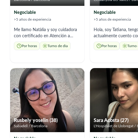
Negociable
Negociable
>5 años de experiencia
>5 años de experiencia
Me llamo Natàlia y soy cuidadora
Hola, soy Tatiana, teng
con certificado en Atención a
actualmente cuento co
personas dependientes. Tengo
de trabajo y residencia
Por horas
Turno de día
Por horas
Turno 
experiencia, también, en las
soy de profesión auxili
enfermedades de Alzheimer y
enfermería con 6 años
Parkinson. Referencia
experiencia. Ofrezco a
demostrables y mucha vocación
domicilio con acompañ
por mi trabajo. Ofrezco cuidado y
preparación de comida
acompañamiento, labores
responsable, empática
domésticas necesarias, ayuda en
adapto a los horarios q
AVD y atención personalizada. Soy
necesiten.
bilingüe.
Rusbely yoselin (38)
Sara Acosta (27)
Sabadell / Barcelona
L'Hospitalet de Llobregat /