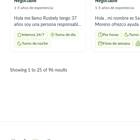
Negociable
Negociable
1-5 años de experiencia
1-5 años de experiencia
Hola me llamo Rusbely tengo 37
Hola , mi nombre es Sa
años soy una persona responsable,
Moreno ofrezco ayuda a domicilio
puntual, respetuosa y organizada
de acompañamiento, ta
Internos 24/7
Turno de día
Por horas
Turno
con vocación para el cuidado de
hogar , preparación de
adultos mayores. Brindo apoyo en
administración de med
Turno de noche
Fines de semana
sus necesidades, compañía y tareas
recetados por el médic
del hogar. Aprendo rápido y me
responsable, puntual y
adapto con facilidad.
a los horarios.
Showing
1
to
25
of
96
results