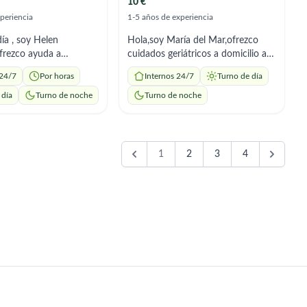
10 €
periencia
1-5 años de experiencia
ía , soy Helen
Hola,soy María del Mar,ofrezco
frezco ayuda a
cuidados geriátricos a domicilio a
con acompañamiento,
personas con dependencia física o
 24/7
Por horas
Internos 24/7
Turno de día
 de comidas, aseo, y
psicológica,tengo disponible todo
adultos mayores, soy
el día de lunes a viernes,con
 día
Turno de noche
Turno de noche
 con más de 7 años de
jornada laboral intensiva.Tengo
 y me adaptado a los
referencias laborales.
e necesites
1
2
3
4