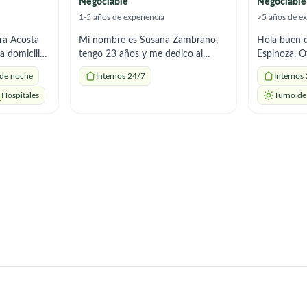
Negociable
Negociable
1-5 años de experiencia
>5 años de ex
ra Acosta
Mi nombre es Susana Zambrano,
Hola buen d
tengo 23 años y me dedico al
Espinoza. O
reas del
cuidado y acompañamiento de
domicilio 
 de noche
Internos 24/7
Internos
 comidas y
personas mayores. Soy
preparación
icamentos
responsable, atenta y confiable,
cuidado de 
Hospitales
Turno de
o. Soy
con disponibilidad inmediata para
responsable
 me adapto
cuidados puntuales o por horas,
experiencia
según lo necesite la familia.
horarios qu