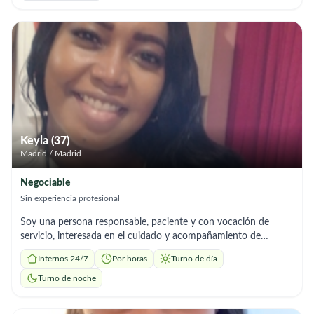
organización y mantenimiento diario del hogar, siempre con
cuidado y dedicación para mantener espacios limpios y
agradables. Además, tengo experiencia en el cuidado de niños y
adultos, brindando atención, compañía y apoyo en sus
necesidades diarias. Me caracterizo por ser paciente, cariñosa y
comprometida con el bienestar de las personas a mi cargo. Soy
puntual, de confianza y me gusta realizar mi trabajo con
responsabilidad para que las familias se sientan tranquilas y
cómodas. Estoy disponible para trabajar de forma puntual o
regular, según lo que necesiten. Si buscas a alguien responsable,
Keyla (37)
con experiencia y vocación de servicio, no dudes en
Madrid / Madrid
contactarme. ¡Estaré encantada de ayudarte!
Negociable
Sin experiencia profesional
Soy una persona responsable, paciente y con vocación de
servicio, interesada en el cuidado y acompañamiento de
personas mayores. Tengo conocimientos básicos en toma de
Internos 24/7
Por horas
Turno de día
signos vitales (presión arterial, pulso, temperatura y respiración)
y estoy dispuesta a seguir instrucciones médicas y aprender
Turno de noche
continuamente. Puedo brindar apoyo en: Acompañamiento y
supervisión diaria Ayuda con actividades básicas (movilidad,