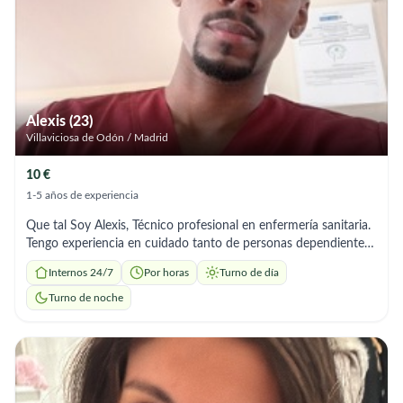
responsabilidad y empatía en cada tarea 📍 Disponible en
Madrid, Barcelona, Valencia, Sevilla y otras ciudades 🕰️
Disponibilidad inmediata — jornada completa o por horas 💬
Contacto por WhatsApp 💖 Trato a cada persona como si
fuera de mi propia familia.
Alexis (23)
Villaviciosa de Odón / Madrid
10 €
1-5 años de experiencia
Que tal Soy Alexis, Técnico profesional en enfermería sanitaria.
Tengo experiencia en cuidado tanto de personas dependientes
como en el maneja de situaciones que puedan presentarse.
Internos 24/7
Por horas
Turno de día
También tengo formación en temas de seguridad y protección
debido a mí experiencia y capacitación en el ejercito nacional y
Turno de noche
empresas de seguridad donde también me capacite. Me
identifico con la entrega, la disciplina, el respeto y el amor para
quienes reciben mis servicios. Por lo cual en cada uno de los
puestos en los que eh estado eh recibido reconocimientos y
menciones. Si estás interesad@ en el mejor de los servicios y