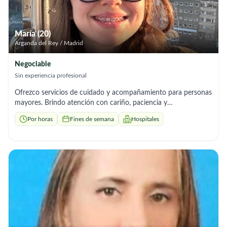
María (20)
Arganda del Rey / Madrid
Negociable
Sin experiencia profesional
Ofrezco servicios de cuidado y acompañamiento para personas
mayores. Brindo atención con cariño, paciencia y
responsabilidad. Puedo ayudar con: * Acompañamiento y
Por horas
Fines de semana
Hospitales
conversación. * Ayuda en las actividades diarias. * Preparación
de comidas sencillas. * Paseos y apoyo en la movilidad. *
Recordatorio de medicación (según indicaciones de la familia).
Si busca una persona de confianza para el cuidado de un ser
querido, estaré encantada de ayudar.