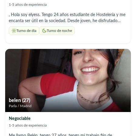
1-5 años de experiencia
, Hola soy elyess. Tengo 24 años estudiante de Hostelería y me
encanta ser útil en la sociedad. Desde joven, he disfrutado
ayudando tanto a personas mayores como a niños. Soy
Turno de día
Turno de noche
responsable, paciente y siempre busco aprender y dar lo mejor
de mí en cada experiencia.Experiencia / Habilidades
Experiencia en cuidado de personas mayores y niños
(actividades, acompañamiento, juegos, apoyo diario). Trabajo en
equipo y comunicación efectiva. Paciencia y dedicación para
crear un ambiente positivo. Flexibilidad y adaptabilidad según
las necesidades de la familia o persona.
belen (27)
Parla / Madrid
Negociable
1-5 años de experiencia
Me llamo Belén, tengo 27 años, tengo mi trabajo fijo de