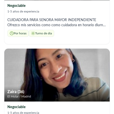
Negociable
1-5 años de experiencia
CUIDADORA PARA SENORA MAYOR INDEPENDIENTE
Ofrezco mis servicios como como cuidadora en horario diurno,
disponible de lunes a viernes y de ser requerido eventualmente
Por horas
Turno de día
los sábados, tanto en domicilios particulares como en
residencias privadas. Brindo un trato cercano, respetuoso y
amable, fomentando siempre la independencia y el bienestar
emocional de la persona a mi cuidado. Acompaño en paseos y
diligencias, garantizando seguridad y compañía en todo
momento. Puedo colaborar en tareas del hogar y preparar
comidas saludables adaptadas a sus necesidades. Soy una
persona responsable, organizada, paciente y discreta,
comprometida con crear un ambiente con entorno seguro,
agradable y de confianza. Si buscas tranquilidad y buen
cuidado para su ser querido, estaré encantada de ayudarte
Zaira (36)
El Molar / Madrid
Negociable
1-5 años de experiencia