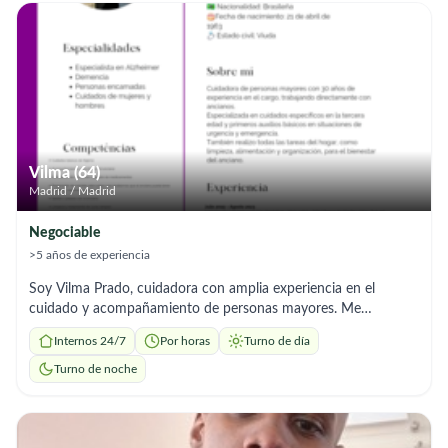
hidratación. °Acompañamiento: paseos, citas médicas y
supervisión de medicación. Cuento con TIE en vigor,
disponibilidad horaria total e incorporación inmediata. Mi
prioridad es brindar un trato digno, cariñoso y seguro a quienes
más lo necesitan. ¡Disponible para entrevista cuando lo
necesite!
Vilma (64)
Madrid / Madrid
Negociable
>5 años de experiencia
Soy Vilma Prado, cuidadora con amplia experiencia en el
cuidado y acompañamiento de personas mayores. Me
caracterizo por mi trato humano, cariño, respeto y paciencia,
Internos 24/7
Por horas
Turno de día
siempre priorizando el bienestar, la seguridad y la alegría de
quienes cuido. Ofrezco: ✨ Atención personalizada (aseo,
Turno de noche
acompañamiento, paseos, medicación, comidas) ✨ Escucha
activa y compañía amable ✨ Experiencia con personas
dependientes o con movilidad reducida ✨ Puntualidad,