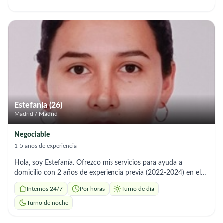
integral a personas en situación de vulnerabilidad. Me
considero una persona responsable, empática y con una fuerte
vocación de servicio, cualidades fundamentales para garantizar
el bienestar y la calidad de vida de las personas a mi cuidado.
Estoy preparado para apoyar en las actividades básicas de la
vida diaria, así como para ofrecer acompañamiento emocional
y contribuir a un entorno seguro y saludable. Además, cuento
con disponibilidad inmediata. Respetuosamente. Mónica
Ascurra
Estefanía (26)
Madrid / Madrid
Negociable
1-5 años de experiencia
Hola, soy Estefanía. Ofrezco mis servicios para ayuda a
domicilio con 2 años de experiencia previa (2022-2024) en el
cuidado de personas mayores de forma particular. Soy una
Internos 24/7
Por horas
Turno de día
persona muy amable, paciente y con gran capacidad de
aprendizaje. Mis servicios incluyen: °Aseo e higiene personal y
Turno de noche
apoyo en la movilidad. °Tareas del hogar: limpieza, orden y
colada. °Alimentación: preparación de comidas y control de