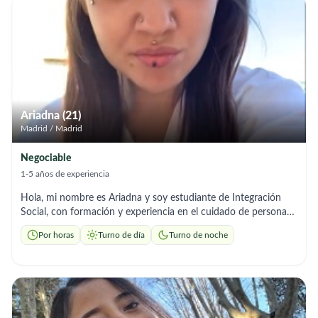
higiene, comidas) Control y registro de signos vitales
Recordatorio de medicación (según indicaciones) Compañía,
conversación y apoyo emocional. Tareas ligeras del hogar
relacionadas con el cuidado del adulto mayor. Me caracterizo
por ser puntual, respetuosa, empática y muy atenta a las
necesidades de la persona bajo mi cuidado. Busco una
oportunidad para ganar experiencia y ofrecer un cuidado
humano y responsable. Disponibilidad: por horas, media
Ariadna (21)
jornada o jornada completa (según necesidad).
Madrid / Madrid
Negociable
1-5 años de experiencia
Hola, mi nombre es Ariadna y soy estudiante de Integración
Social, con formación y experiencia en el cuidado de personas.
Cuento con el Grado Medio en Atención a Personas en
Por horas
Turno de día
Turno de noche
Situación de Dependencia y actualmente continúo mi
formación en el ámbito social. Tengo experiencia trabajando en
residencias, en domicilios particulares y en el Servicio de Ayuda
a Domicilio (SAD), lo que me ha permitido desarrollar
habilidades para atender a personas mayores y en situación de
dependencia de manera profesional y cercana. Ofrezco apoyo