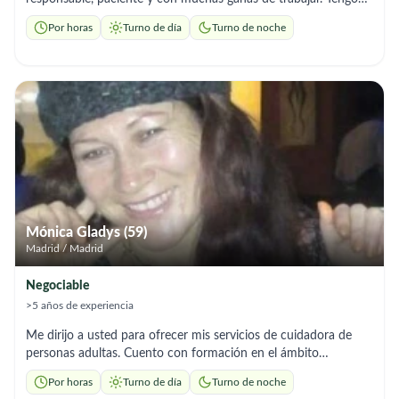
experiencia cuidando personas mayores y realizando tareas de
Por horas
Turno de día
Turno de noche
limpieza en domicilios particulares. Puedo ayudar con: • 👵
Acompañamiento y cuidado básico de personas mayores • 🚿
Apoyo en aseo personal • 💊 Recordatorio de medicación • 🛒
Compras y recados • 🧹 Limpieza y mantenimiento del hogar •
🚗 Traslados (dispongo de coche propio) Aunque mi
experiencia es principalmente en trabajos puntuales, soy muy
comprometida, puntual y aprendo rápido. Me adapto
fácilmente y trato a las personas con respeto y cariño.
Disponibilidad inmediata. Me adapto a los horarios que
necesitéis. Busco familias serias y responsables en Madrid.
Mónica Gladys (59)
Madrid / Madrid
Negociable
>5 años de experiencia
Me dirijo a usted para ofrecer mis servicios de cuidadora de
personas adultas. Cuento con formación en el ámbito
sociosanitario, incluyendo seguridad y salud en el trabajo,
Por horas
Turno de día
Turno de noche
primeros auxilios, administración de inyectables y atención