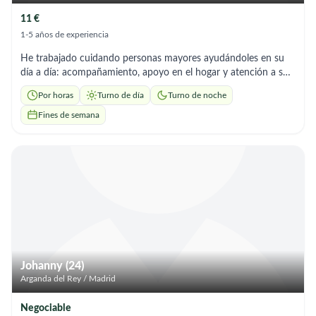
11 €
1-5 años de experiencia
He trabajado cuidando personas mayores ayudándoles en su
día a día: acompañamiento, apoyo en el hogar y atención a sus
necesidades básicas. Aunque no he trabajado con
Por horas
Turno de día
Turno de noche
enfermedades específicas puedo aprender y tengo mucha
disposición para seguir las indicaciones dadas en cualquier
Fines de semana
momento.
Johanny (24)
Arganda del Rey / Madrid
Negociable