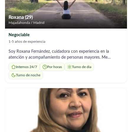
Roxana (29)
Majadahonda / Madrid
Negociable
1-5 años de experiencia
Soy Roxana Fernández, cuidadora con experiencia en la
atención y acompañamiento de personas mayores. Me
considero una persona responsable, honesta, paciente, cariñosa
Internos 24/7
Por horas
Turno de día
y comprometida con el bienestar de quienes cuido. Tengo
experiencia en el apoyo en el aseo personal, preparación de
Turno de noche
comidas, acompañamiento, control de la medicación según
indicaciones, movilidad y tareas del hogar. Busco trabajo como
cuidadora de personas mayores, preferiblemente como interna
los fines de semana o en turno de noche, en Madrid y sus
alrededores. Estoy disponible para incorporarme de inmediato
y ofrezco un trato respetuoso, humano y de confianza.