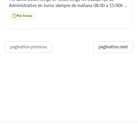
Administrativo en turno siempre de mañana 08:00 a 15:00h en
Valdemoro, soy una persona trabajadora y muy organizada,
Por horas
estoy buscando un empleo para compaginar por las tardes,
tareas del hogar se me dan muy bien y me esfuerzo, también
tengo el Grado Medio de atención a personas en situación de
dependencia, y experiencia de más de 3 años en residencia de
personas mayores, centro de día de mayores y ayuda a
pagination.previous
pagination.next
domicilio. Cualquier duda no dude en contactar conmigo,
tengo muchas ganas de trabajar!