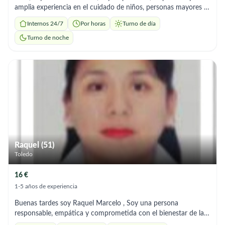
amplia experiencia en el cuidado de niños, personas mayores y
limpieza del hogar, ya que en mi pais me dedique por muchos
Internos 24/7
Por horas
Turno de día
años a los cuidados de niños adicional tengo 2 hijos que al uno
ser madre vive estas experiencias de manera distinta lo que me
Turno de noche
hace mas conocedora de los cuidados y manejo que se debe
tener, tengo habilidades para brindar un trato amable, paciente
y comprometido, garantizando el bienestar y la seguridad de
las personas a mi cuidado, soy organizada, puntual y con
vocación de servicio. Estoy ofreciendo mis servicios en:
Cuidado de niños (acompañamiento, alimentación, apoyo en
rutinas, llevar a la escuela etc) Cuidado de adultos mayores
(acompañamiento, apoyo en actividades diarias, supervisión,)
Limpieza general del hogar (orden, aseo profundo,
mantenimiento) en empresas o casas de familia Estoy
Raquel (51)
disponible en cualquier horario que me necesiten estoy a
Toledo
disponibilidad completa madridliza15@gmail.com Móvil
641959627
16 €
1-5 años de experiencia
Buenas tardes soy Raquel Marcelo , Soy una persona
responsable, empática y comprometida con el bienestar de las
personas. Cuento con formación como Técnica en Enfermería y