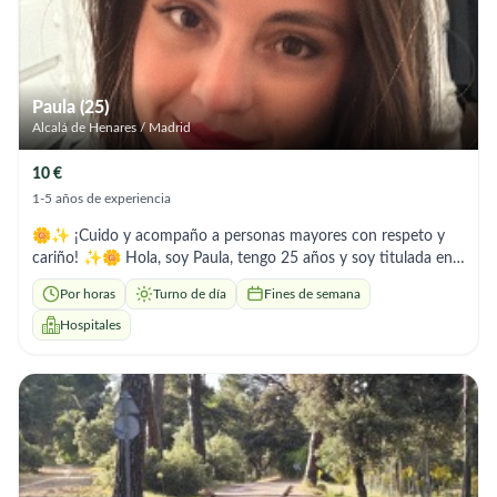
demás y te interesa que tú ser querido este lo mejor cuidado
posible contáctame.
Paula (25)
Alcalá de Henares / Madrid
10 €
1-5 años de experiencia
🌼✨ ¡Cuido y acompaño a personas mayores con respeto y
cariño! ✨🌼 Hola, soy Paula, tengo 25 años y soy titulada en
Atención y Cuidado a Personas Mayores. Tengo experiencia
Por horas
Turno de día
Fines de semana
ofreciendo acompañamiento, apoyo emocional y ayuda en el
día a día. Soy responsable, empática, paciente y de trato muy
Hospitales
cercano. Me gusta escuchar, conversar, pasear y hacer
compañía para que se sientan bien atendidos y acompañados.
📅 Disponibilidad: mañanas ,algunas horas por la tarde y fines
de semana. ❗ Importante: no realizo cocina, solo
acompañamiento y cuidado personal. Si buscas a alguien de
confianza para cuidar o acompañar a tus mayores, ¡estaré
encantada de ayudar! 🤍 📞 Paula – 639485275