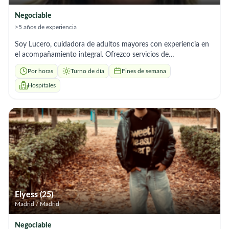
Negociable
>5 años de experiencia
Soy Lucero, cuidadora de adultos mayores con experiencia en
el acompañamiento integral. Ofrezco servicios de
acompañamiento a citas médicas, control y administración de
Por horas
Turno de día
Fines de semana
medicamentos, supervisión de signos de alarma y apoyo en
actividades diarias. Me caracterizo por ser responsable,
Hospitales
empática y puntual, con gran habilidad para generar un vínculo
de confianza y calidez con la persona mayor y su familia. Estoy
disponible para adaptarme a diferentes horarios y necesidades.
Mi objetivo es brindar tranquilidad y bienestar a quienes cuido.
Quedo atenta a tu mensaje para conversar.
Elyess (25)
Madrid / Madrid
Negociable