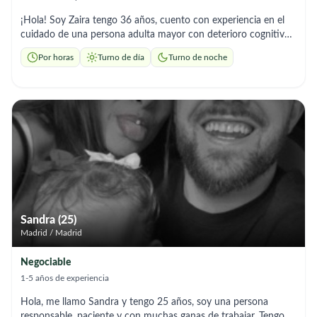
¡Hola! Soy Zaira tengo 36 años, cuento con experiencia en el
cuidado de una persona adulta mayor con deterioro cognitivo
(Alzheimer), brindando acompañamiento y apoyo en sus
Por horas
Turno de día
Turno de noche
actividades diarias. Ofrezco un trato respetuoso, cálido y
comprensivo. Puedo colaborar en : - Acompañamiento y
supervisión diaria - Apoyo en higiene personal y vestimenta -
Preparación de comidas sencillas - Recordatorio de medicación
según indicaciones médicas - Actividades suaves de
estimulación y conversación - Paseos tranquilos y compañía
afectiva - Apoyo en tareas ligeras del hogar relacionadas con el
cuidado. Me caracterizo por mi empatía y compromiso. Mi
objetivo es brindar no solo asistencia, sino también compañía
sincera, generando confianza y tranquilidad para la familia.
Sandra (25)
Madrid / Madrid
Negociable
1-5 años de experiencia
Hola, me llamo Sandra y tengo 25 años, soy una persona
responsable, paciente y con muchas ganas de trabajar. Tengo