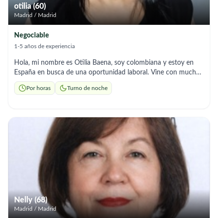
otilia (60)
Madrid / Madrid
Negociable
1-5 años de experiencia
Hola, mi nombre es Otilia Baena, soy colombiana y estoy en
España en busca de una oportunidad laboral. Vine con muchas
ganas de trabajar y salir adelante, ya que en mi país no tuve las
Por horas
Turno de noche
mismas oportunidades, principalmente por mi edad.Cuento con
2 años de experiencia en el cuidado de adultos mayores. Sé
tomar la presión arterial, medir la glucosa, aplicar inyecciones,
cocinar y realizar las tareas del hogar. Me caracterizo por ser
una persona responsable, respetuosa, trabajadora y con muy
buena actitud para el cuidado y acompañamiento de las
personas mayores. He tenido la oportunidad de trabajar en
este país y puedo aportar referencias laborales que respaldan
mi trabajo y mi compromiso. Quedo atenta a cualquier
oportunidad y con total disponibilidad. Muchas gracias por su
tiempo.
Nelly (68)
Madrid / Madrid