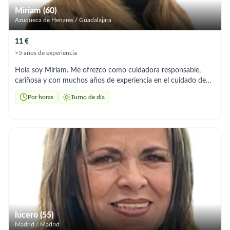
Miriam (60)
Azuqueca de Henares / Guadalajara
11 €
>5 años de experiencia
Hola soy Miriam. Me ofrezco como cuidadora responsable,
cariñosa y con muchos años de experiencia en el cuidado de
personas mayores y niños. ✔️ Especializada en: * Alzheimer,
Por horas
Turno de día
Parkinson e ictus * Acompañamiento y paseos * Higiene
personal y rutinas diarias * Preparación de comidas caseras y
saludables ✔️ Experiencia también en cuidado infantil: *
Atención desde recién nacidos * Rutinas, meriendas y
acompañamiento (más de 5 años con una misma niña) ✔️
Persona empática, organizada y de confianza. 📍 Disponible en
Azuqueca de Henares y alrededores (posibilidad de traslado a
Madrid) 📞 Teléfono: 624 279 597
lucero (55)
Madrid / Madrid