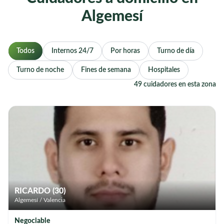
Algemesí
Todos
Internos 24/7
Por horas
Turno de día
Turno de noche
Fines de semana
Hospitales
49 cuidadores en esta zona
RICARDO (30)
Algemesí / Valencia
Negociable