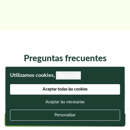
Preguntas frecuentes
Utilizamos cookies,
¿Para qué?
Aceptar todas las cookies
¿La web es totalmente gratuita?
Aceptar las necesarias
Personalizar
¿Puedo confiar en los usuarios?
Regístrate gratis y encuentra a tu cuidador