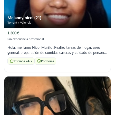
Melanny nicol (21)
Torrent / Valencia
1.300 €
Sin experiencia profesional
Hola, me llamo Nicol Murillo ,Realizo tareas del hogar, aseo
general, preparación de comidas caseras y cuidado de personas
mayores. Seriedad y experiencia. Horarios flexibles según
Internos 24/7
Por horas
necesites Soy trabajadora, cariñosa y muy organizada. Me
ajusto a tu horario y presupuesto. Escríbeme sin compromiso.
Zona Torrente/Valencia.