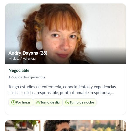
acompañamiento emocional y apoyo en tareas diarias,
priorizando siempre el bienestar y la dignidad de cada persona
bajo mi cuidado. Me considero una persona responsable,
empática y comprometida, valores que considero esenciales
para este tipo de trabajo. Me motiva especialmente poder
contribuir a mejorar la calidad de vida de los adultos mayores,
brindándoles seguridad, compañía y un ambiente de confianza.
Estoy convencida de que mi dedicación y sensibilidad pueden
aportar positivamente a las personas que más amas.
Andry Dayana (28)
Mislata / Valencia
Negociable
1-5 años de experiencia
Tengo estudios en enfermeria, conocimientos y experiencias
clinicas solidas, responsable, puntual, amable, respetuosa,
comprensiva, confiable, empatica, paciente, con capacidad de
Por horas
Turno de día
Turno de noche
observacion y reaccion ante cualquier cambio, comunicacion
clara y asertiva, habilidades emocionales y de contencion,
escucha activa, buena condicion fisica y organizada. Desde que
decidí estudiar enfermeria tuve un enfoque dedicado al
cuidado, acompañamiento y apoyo del adulto mayor, motivada