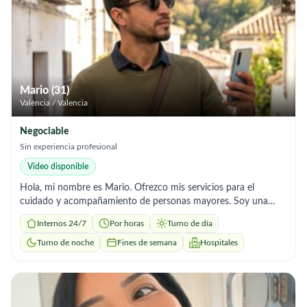
por la vocacion al servicio y una profunda humanidad. No solo
cuido un cuerpo fisico, sino que busco ofrecer un servicio
holistico en el que mi prioridad es proteger historias, dignidad
humana y aumentar la calidad de vida.
Mario (31)
València / Valencia
Negociable
Sin experiencia profesional
Vídeo disponible
Hola, mi nombre es Mario. Ofrezco mis servicios para el
cuidado y acompañamiento de personas mayores. Soy una
persona seria, responsable, paciente y con trato humano.
Internos 24/7
Por horas
Turno de día
Servicios que ofrezco: ✔️ Aseo e higiene personal ✔️ Ayuda en
la movilidad ✔️ Preparación de comidas y control de rutinas
Turno de noche
Fines de semana
Hospitales
(medicación indicada) ✔️ Acompañamiento a citas médicas,
paseos o recados ✔️ Mantenimiento del hogar y buena
compañía trabajo con total compromiso, respeto y confianza.
📍 Ubicación: Valencia ⏰ Disponibilidad: Por horas / Jornada