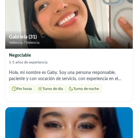
a convenir 💬 Precio: A convenir según horas y necesidades (o
pones tu tarifa) Kifiri 643377428
Gabriela (31)
València / Valencia
Negociable
1-5 años de experiencia
Hola, mi nombre es Gaby. Soy una persona responsable,
paciente y con vocación de servicio, con experiencia en el
cuidado de adultos mayores y en terapia ocupacional. Me
Por horas
Turno de día
Turno de noche
caracterizo por mi alto grado de empatía, brindando un trato
amable, respetuoso y humano. Puedo apoyar en
acompañamiento, control de rutinas, limpieza básica y
asistencia en actividades diarias. Me adapto a las necesidades
de cada abuelo. Si gusta, puede contactarme al 612575736 !