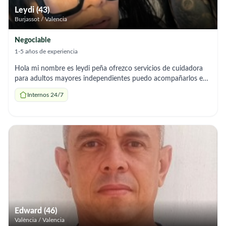
Leydi (43)
Burjassot / Valencia
Negociable
1-5 años de experiencia
Hola mi nombre es leydi peña ofrezco servicios de cuidadora
para adultos mayores independientes puedo acompañarlos en
sus actividades diarias,preparar comidas,ayudar en tareas
Internos 24/7
ligeras del hogar y brindar compañía soy
responsable,respetuosa y paciente para mayor información mi
número de contacto es 614468801
Edward (46)
València / Valencia