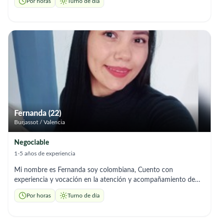
Por horas
Turno de día
personas mayores, ofreciendo un acompañamiento cercano,
respetuoso y responsable. Experiencia • Cuidado de 2 adultos
mayores, con acompañamiento 24 horas. • Atención diaria,
apoyo en movilidad, compañía y conversación. • Hábitos de
trato amable, paciencia y sensibilidad. Habilidades • Sé cocinar
muy bien (cuento con un curso de cocina). • Excelente en
limpieza y orden del hogar. • Muy buena compañía: soy
respetuosa, confiable y empática. 🕒 Disponibilidad • Trabajo
por horas • Jornada diurna (No interna). 📌 Situación actual
Recién llegada de Italia. Sin papeles todavía, pero en proceso de
regularización.
Fernanda (22)
Burjassot / Valencia
Negociable
1-5 años de experiencia
Mi nombre es Fernanda soy colombiana, Cuento con
experiencia y vocación en la atención y acompañamiento de
personas mayores, ofreciendo siempre un trato humano,
Por horas
Turno de día
paciente y respetuoso. A lo largo de mi labor he adquirido
habilidades en asistencia personal, control de medicación,