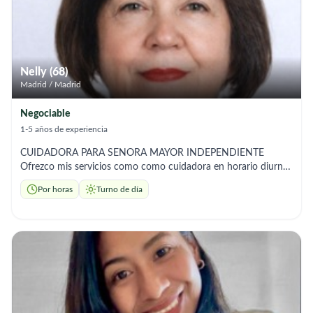
personas mayores. He tenido la oportunidad de trabajar en
este país y puedo aportar referencias laborales que respaldan
mi trabajo y mi compromiso. Quedo atenta a cualquier
oportunidad y con total disponibilidad. Muchas gracias por su
tiempo.
Nelly (68)
Madrid / Madrid
Negociable
1-5 años de experiencia
CUIDADORA PARA SENORA MAYOR INDEPENDIENTE
Ofrezco mis servicios como como cuidadora en horario diurno,
disponible de lunes a viernes y de ser requerido eventualmente
Por horas
Turno de día
los sábados, tanto en domicilios particulares como en
residencias privadas. Brindo un trato cercano, respetuoso y
amable, fomentando siempre la independencia y el bienestar
emocional de la persona a mi cuidado. Acompaño en paseos y
diligencias, garantizando seguridad y compañía en todo
momento. Puedo colaborar en tareas del hogar y preparar
comidas saludables adaptadas a sus necesidades. Soy una
persona responsable, organizada, paciente y discreta,
comprometida con crear un ambiente con entorno seguro,