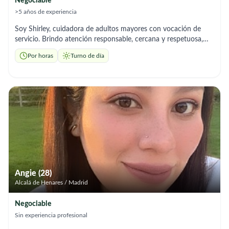
Negociable
>5 años de experiencia
Soy Shirley, cuidadora de adultos mayores con vocación de
servicio. Brindo atención responsable, cercana y respetuosa,
enfocada en el bienestar, la compañía y la calidad de vida de
Por horas
Turno de día
cada persona que cuido. Mi objetivo es ofrecer tranquilidad a
las familias y un trato digno y humano a sus seres queridos.
Angie (28)
Alcalá de Henares / Madrid
Negociable
Sin experiencia profesional