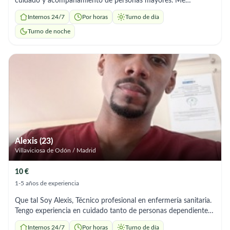
cuidado y acompañamiento de personas mayores. Me
caracterizo por mi trato humano, cariño, respeto y paciencia,
Internos 24/7
Por horas
Turno de día
siempre priorizando el bienestar, la seguridad y la alegría de
quienes cuido. Ofrezco: ✨ Atención personalizada (aseo,
Turno de noche
acompañamiento, paseos, medicación, comidas) ✨ Escucha
activa y compañía amable ✨ Experiencia con personas
dependientes o con movilidad reducida ✨ Puntualidad,
responsabilidad y empatía en cada tarea 📍 Disponible en
Madrid, Barcelona, Valencia, Sevilla y otras ciudades 🕰️
Disponibilidad inmediata — jornada completa o por horas 💬
Contacto por WhatsApp 💖 Trato a cada persona como si
fuera de mi propia familia.
Alexis (23)
Villaviciosa de Odón / Madrid
10 €
1-5 años de experiencia
Que tal Soy Alexis, Técnico profesional en enfermería sanitaria.
Tengo experiencia en cuidado tanto de personas dependientes
como en el maneja de situaciones que puedan presentarse.
Internos 24/7
Por horas
Turno de día