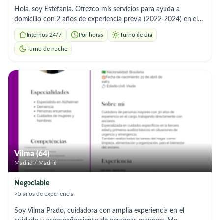
Hola, soy Estefanía. Ofrezco mis servicios para ayuda a
domicilio con 2 años de experiencia previa (2022-2024) en el
cuidado de personas mayores de forma particular. Soy una
Internos 24/7
Por horas
Turno de día
persona muy amable, paciente y con gran capacidad de
aprendizaje. Mis servicios incluyen: °Aseo e higiene personal y
Turno de noche
apoyo en la movilidad. °Tareas del hogar: limpieza, orden y
colada. °Alimentación: preparación de comidas y control de
hidratación. °Acompañamiento: paseos, citas médicas y
supervisión de medicación. Cuento con TIE en vigor,
disponibilidad horaria total e incorporación inmediata. Mi
prioridad es brindar un trato digno, cariñoso y seguro a quienes
más lo necesitan. ¡Disponible para entrevista cuando lo
necesite!
Vilma (64)
Madrid / Madrid
Negociable
>5 años de experiencia
Soy Vilma Prado, cuidadora con amplia experiencia en el