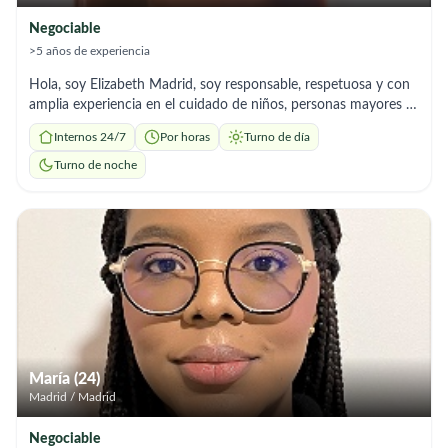
Negociable
>5 años de experiencia
Hola, soy Elizabeth Madrid, soy responsable, respetuosa y con
amplia experiencia en el cuidado de niños, personas mayores y
limpieza del hogar, ya que en mi pais me dedique por muchos
Internos 24/7
Por horas
Turno de día
años a los cuidados de niños adicional tengo 2 hijos que al uno
ser madre vive estas experiencias de manera distinta lo que me
Turno de noche
hace mas conocedora de los cuidados y manejo que se debe
tener, tengo habilidades para brindar un trato amable, paciente
y comprometido, garantizando el bienestar y la seguridad de
las personas a mi cuidado, soy organizada, puntual y con
vocación de servicio. Estoy ofreciendo mis servicios en:
Cuidado de niños (acompañamiento, alimentación, apoyo en
rutinas, llevar a la escuela etc) Cuidado de adultos mayores
(acompañamiento, apoyo en actividades diarias, supervisión,)
Limpieza general del hogar (orden, aseo profundo,
mantenimiento) en empresas o casas de familia Estoy
María (24)
disponible en cualquier horario que me necesiten estoy a
Madrid / Madrid
disponibilidad completa madridliza15@gmail.com Móvil
641959627
Negociable