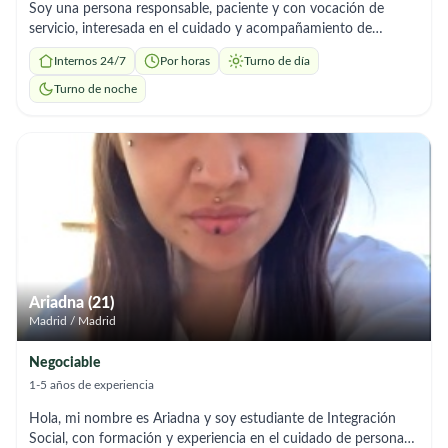
Soy una persona responsable, paciente y con vocación de
servicio, interesada en el cuidado y acompañamiento de
personas mayores. Tengo conocimientos básicos en toma de
Internos 24/7
Por horas
Turno de día
signos vitales (presión arterial, pulso, temperatura y respiración)
y estoy dispuesta a seguir instrucciones médicas y aprender
Turno de noche
continuamente. Puedo brindar apoyo en: Acompañamiento y
supervisión diaria Ayuda con actividades básicas (movilidad,
higiene, comidas) Control y registro de signos vitales
Recordatorio de medicación (según indicaciones) Compañía,
conversación y apoyo emocional. Tareas ligeras del hogar
relacionadas con el cuidado del adulto mayor. Me caracterizo
por ser puntual, respetuosa, empática y muy atenta a las
necesidades de la persona bajo mi cuidado. Busco una
oportunidad para ganar experiencia y ofrecer un cuidado
humano y responsable. Disponibilidad: por horas, media
Ariadna (21)
jornada o jornada completa (según necesidad).
Madrid / Madrid
Negociable
1-5 años de experiencia
Hola, mi nombre es Ariadna y soy estudiante de Integración
Social, con formación y experiencia en el cuidado de personas.