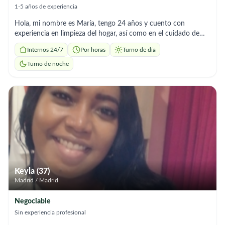
1-5 años de experiencia
Hola, mi nombre es María, tengo 24 años y cuento con
experiencia en limpieza del hogar, así como en el cuidado de
niños y adultos. Soy una persona responsable, organizada y
Internos 24/7
Por horas
Turno de día
atenta, con una actitud cercana y respetuosa. En el área de
limpieza, me encargo de tareas como la limpieza general,
Turno de noche
organización y mantenimiento diario del hogar, siempre con
cuidado y dedicación para mantener espacios limpios y
agradables. Además, tengo experiencia en el cuidado de niños y
adultos, brindando atención, compañía y apoyo en sus
necesidades diarias. Me caracterizo por ser paciente, cariñosa y
comprometida con el bienestar de las personas a mi cargo. Soy
puntual, de confianza y me gusta realizar mi trabajo con
responsabilidad para que las familias se sientan tranquilas y
cómodas. Estoy disponible para trabajar de forma puntual o
regular, según lo que necesiten. Si buscas a alguien responsable,
Keyla (37)
con experiencia y vocación de servicio, no dudes en
Madrid / Madrid
contactarme. ¡Estaré encantada de ayudarte!
Negociable
Sin experiencia profesional