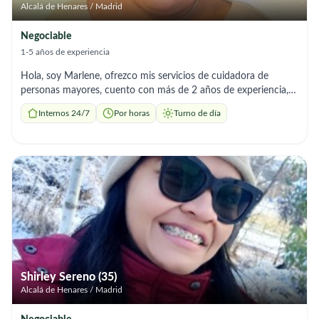
Alcalá de Henares / Madrid
Negociable
1-5 años de experiencia
Hola, soy Marlene, ofrezco mis servicios de cuidadora de
personas mayores, cuento con más de 2 años de experiencia,
tengo permiso de residencia (30 hrs semanales) estudio los
Internos 24/7
Por horas
Turno de día
domingos el sociosanitario, me graduó en Septiembre! Cuento
con referencias de antiguos trabajos. Cuento con disponibilidad
inmediata.
Shirley Sereno (35)
Alcalá de Henares / Madrid