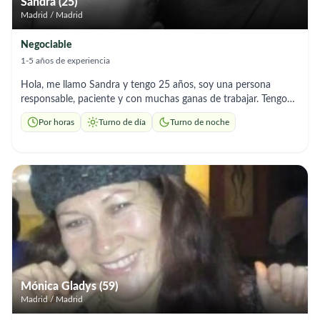
Sandra (25)
Madrid / Madrid
Negociable
1-5 años de experiencia
Hola, me llamo Sandra y tengo 25 años, soy una persona
responsable, paciente y con muchas ganas de trabajar. Tengo
experiencia cuidando personas mayores y realizando tareas de
Por horas
Turno de día
Turno de noche
limpieza en domicilios particulares. Puedo ayudar con: • 👵
Acompañamiento y cuidado básico de personas mayores • 🚿
Apoyo en aseo personal • 💊 Recordatorio de medicación • 🛒
Compras y recados • 🧹 Limpieza y mantenimiento del hogar •
🚗 Traslados (dispongo de coche propio) Aunque mi
experiencia es principalmente en trabajos puntuales, soy muy
comprometida, puntual y aprendo rápido. Me adapto
fácilmente y trato a las personas con respeto y cariño.
Disponibilidad inmediata. Me adapto a los horarios que
necesitéis. Busco familias serias y responsables en Madrid.
Mónica Gladys (59)
Madrid / Madrid