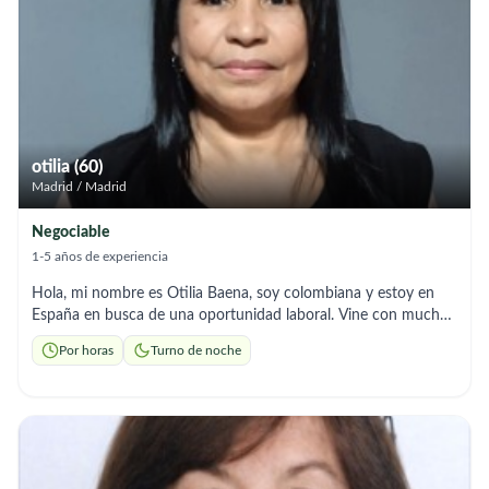
Cuidado experto en la rutina de aseo diario y confort. * ​
Acompañamiento y Apoyo Emocional: Escucha activa y
compañía para evitar la soledad. * ​Gestión del Hogar:
Mantenimiento del orden y preparación de comidas
equilibradas. * ​Fomento de la Autonomía: Estimulación para
mantener las capacidades del usuario. * ​Control de Medicación:
Seguimiento responsable de las pautas médicas.
otilia (60)
Madrid / Madrid
Negociable
1-5 años de experiencia
Hola, mi nombre es Otilia Baena, soy colombiana y estoy en
España en busca de una oportunidad laboral. Vine con muchas
ganas de trabajar y salir adelante, ya que en mi país no tuve las
Por horas
Turno de noche
mismas oportunidades, principalmente por mi edad.Cuento con
2 años de experiencia en el cuidado de adultos mayores. Sé
tomar la presión arterial, medir la glucosa, aplicar inyecciones,
cocinar y realizar las tareas del hogar. Me caracterizo por ser
una persona responsable, respetuosa, trabajadora y con muy
buena actitud para el cuidado y acompañamiento de las