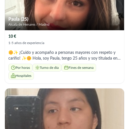
Paula (25)
Alcalá de Henares / Madrid
10 €
1-5 años de experiencia
🌼✨ ¡Cuido y acompaño a personas mayores con respeto y
cariño! ✨🌼 Hola, soy Paula, tengo 25 años y soy titulada en
Atención y Cuidado a Personas Mayores. Tengo experiencia
Por horas
Turno de día
Fines de semana
ofreciendo acompañamiento, apoyo emocional y ayuda en el
día a día. Soy responsable, empática, paciente y de trato muy
Hospitales
cercano. Me gusta escuchar, conversar, pasear y hacer
compañía para que se sientan bien atendidos y acompañados.
📅 Disponibilidad: mañanas ,algunas horas por la tarde y fines
de semana. ❗ Importante: no realizo cocina, solo
acompañamiento y cuidado personal. Si buscas a alguien de
confianza para cuidar o acompañar a tus mayores, ¡estaré
encantada de ayudar! 🤍 📞 Paula – 639485275