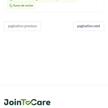
También tengo formación en temas de seguridad y protección
debido a mí experiencia y capacitación en el ejercito nacional y
Turno de noche
empresas de seguridad donde también me capacite. Me
identifico con la entrega, la disciplina, el respeto y el amor para
quienes reciben mis servicios. Por lo cual en cada uno de los
puestos en los que eh estado eh recibido reconocimientos y
pagination.previous
pagination.next
menciones. Si estás interesad@ en el mejor de los servicios y
demás y te interesa que tú ser querido este lo mejor cuidado
posible contáctame.