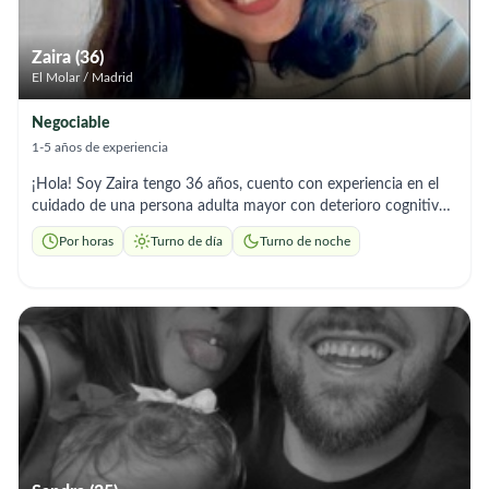
agradable y de confianza. Si buscas tranquilidad y buen
cuidado para su ser querido, estaré encantada de ayudarte
Zaira (36)
El Molar / Madrid
Negociable
1-5 años de experiencia
¡Hola! Soy Zaira tengo 36 años, cuento con experiencia en el
cuidado de una persona adulta mayor con deterioro cognitivo
(Alzheimer), brindando acompañamiento y apoyo en sus
Por horas
Turno de día
Turno de noche
actividades diarias. Ofrezco un trato respetuoso, cálido y
comprensivo. Puedo colaborar en : - Acompañamiento y
supervisión diaria - Apoyo en higiene personal y vestimenta -
Preparación de comidas sencillas - Recordatorio de medicación
según indicaciones médicas - Actividades suaves de
estimulación y conversación - Paseos tranquilos y compañía
afectiva - Apoyo en tareas ligeras del hogar relacionadas con el
cuidado. Me caracterizo por mi empatía y compromiso. Mi
objetivo es brindar no solo asistencia, sino también compañía
sincera, generando confianza y tranquilidad para la familia.