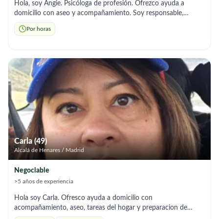
Hola, soy Angie. Psicóloga de profesión. Ofrezco ayuda a
domicilio con aseo y acompañamiento. Soy responsable,
paciente y comprometida, con facilidad para generar vínculos
Por horas
de confianza tanto con los usuarios como con sus familias. Me
adapto a los horarios que necesites
Carla (49)
Alcalá de Henares / Madrid
Negociable
>5 años de experiencia
Hola soy Carla. Ofresco ayuda a domicilio con
acompañamiento, aseo, tareas del hogar y preparacion de
comida, tengo experiencia trabajando en instituciones privadas