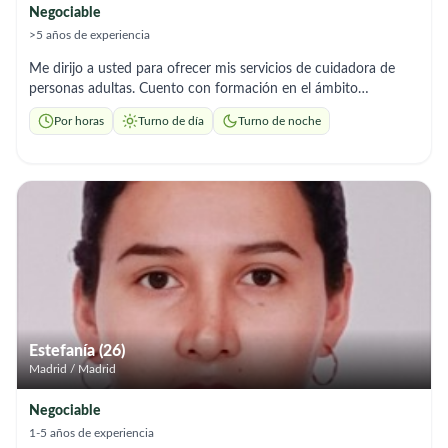
Negociable
>5 años de experiencia
Me dirijo a usted para ofrecer mis servicios de cuidadora de
personas adultas. Cuento con formación en el ámbito
sociosanitario, incluyendo seguridad y salud en el trabajo,
Por horas
Turno de día
Turno de noche
primeros auxilios, administración de inyectables y atención
integral a personas en situación de vulnerabilidad. Me
considero una persona responsable, empática y con una fuerte
vocación de servicio, cualidades fundamentales para garantizar
el bienestar y la calidad de vida de las personas a mi cuidado.
Estoy preparado para apoyar en las actividades básicas de la
vida diaria, así como para ofrecer acompañamiento emocional
y contribuir a un entorno seguro y saludable. Además, cuento
con disponibilidad inmediata. Respetuosamente. Mónica
Ascurra
Estefanía (26)
Madrid / Madrid
Negociable
1-5 años de experiencia